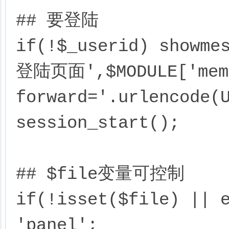
## 要登陆

if(!$_userid) sho
登陆页面',$MODULE['memb
forward='.urlencode(U
session_start();

## $file变量可控制

if(!isset($file) || e
'panel';
