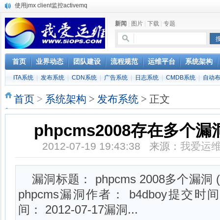
使用jmx client监控activemq
Hive查询OOM分析
新闻
|
图片
|
下载
|
专题
浅解Facebook的服务器架构
一淘网后面的技术与架构
实现多个无线AP桥接，扩大家庭WIFI覆盖
Linux下系统或服务排障的最佳实践
首页
业界动态
团队建设
流程规范
运维平台
系统架构
云计算平台管理的三大利器Nagios、Ganglia和Splunk
ITA系统
|
发布系统
|
CDN系统
|
广告系统
|
日志系统
|
CMDB系统
|
自动
服务器遭黑客入侵导致网络流量异常的排查分析
复杂网络架构导致的诡异网络问题排查分享
首页
>
系统架构
>
发布系统
> 正文
Percona Playback 0.3 development release
phpcms2008存在多个漏洞 (
2012-07-19 19:43:38 来源：
我爱运
漏洞标题： phpcms 2008多个漏洞 (
phpcms漏洞作者： b4dboy提交时间：
间： 2012-07-17漏洞...