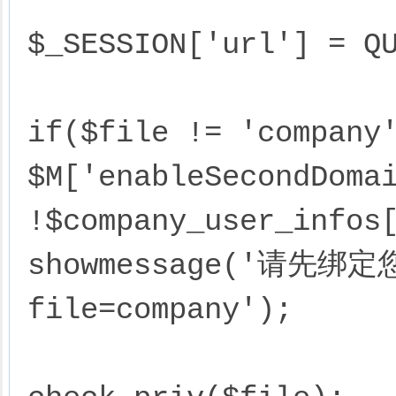
$_SESSION['url'] = QU
if($file != 'company'
$M['enableSecondDomai
!$company_user_infos[
showmessage('请先绑定
file=company');
