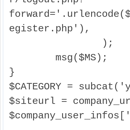
forward='.urlencode(
egister.php'),

		);

	msg($MS);

}

$CATEGORY = subcat('y
$siteurl = company_ur
$company_user_infos['