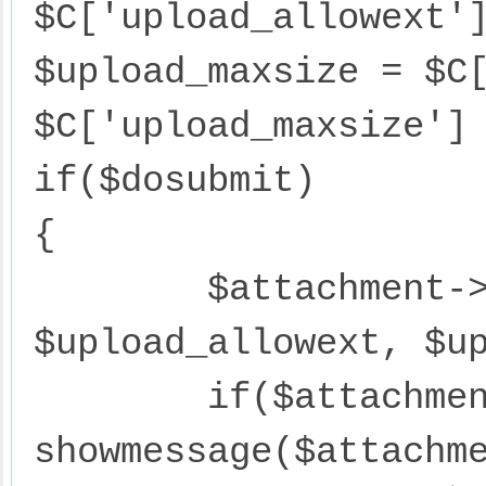
$C['upload_allowext']
$upload_maxsize = $C[
$C['upload_maxsize'] 
if($dosubmit)

{

	$attachment->upload('uploadfile', 
$upload_allowext, $up
	if($attachment->error) 
showmessage($attachme