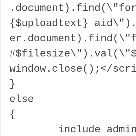
.document).find(\"fo
{$uploadtext}_aid\")
er.document).find(\"f
#$filesize\").val(\"$
window.close();</scri
}

else

{

	include admin_tpl('upload');
