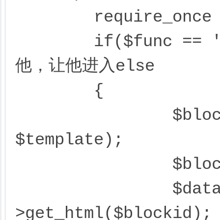
	require_once 'template.func.php';

	if($func == 'dosave') ## 这里完全不用管
他，让他进入else

	{

		$block->set_template($blockid, 
$template);

		$block->update($blockid, $data);

		$data = $block-
>get_html($blockid);
