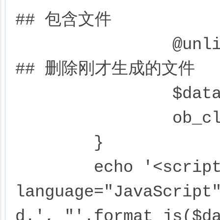
## 包含文件

		@unlink($tplfile); 											
## 删除刚才生成的文件

		$data = ob_get_contents();

		ob_clean();

	}

	echo '<script 
language="JavaScript
d.', "'.format_js($da