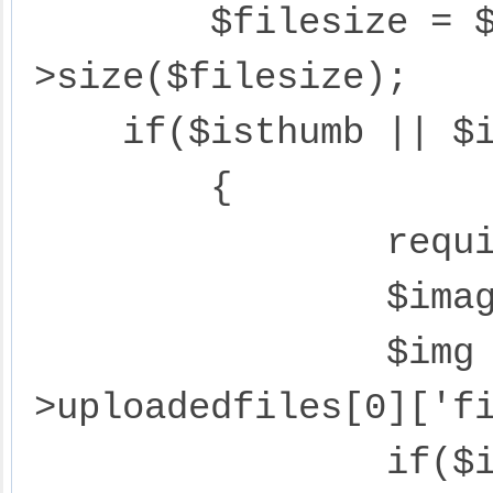
	$filesize = $attachment-
>size($filesize);

    if($isthumb || $iswatermark)

	{

		require_once 'image.class.php';

		$image = new image();

		$img = UPLOAD_ROOT.$attachment-
>uploadedfiles[0]['fi
		if($isthumb)
