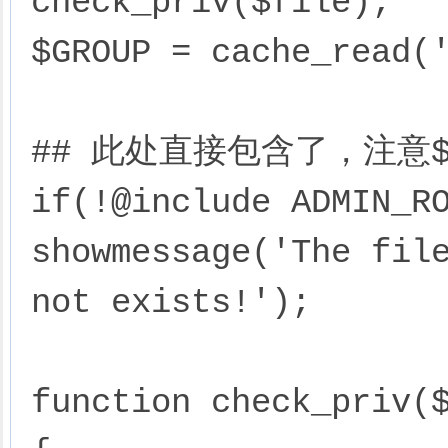
check_priv($file);

$GROUP = cache_read('
## 此处直接包含了，注意$
if(!@include ADMIN_RO
showmessage('The file
not exists!');

function check_priv($