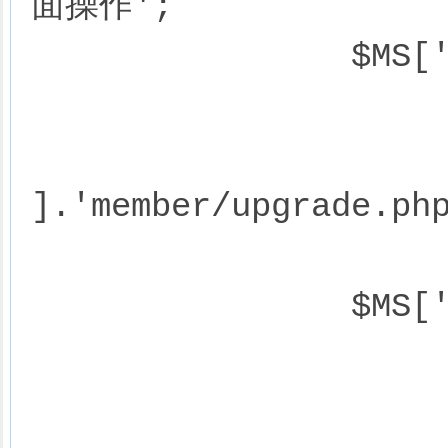
面操作';

		$MS['urls'][0] = array(

			'name'=>'升级会员组
			'url'=>$PHPCMS['site
].'member/upgrade.php
			);
		$MS['urls'][1] = array(

			'name'=>'返回商务中心
			'url'=>'?'