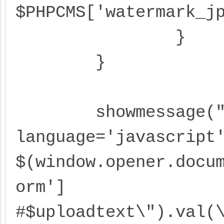
$PHPCMS['watermark_jp
		}

	}

	showmessage("文件上传成功！<script 
language='javascript'>	try
$(window.opener.docu
orm'] 
#$uploadtext\").val(