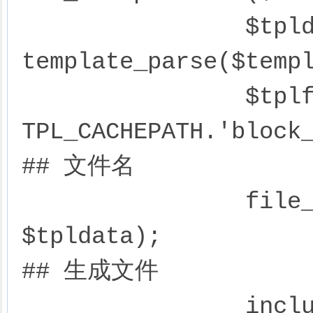
		$tpldata = 
template_parse($templ
		$tplfile = 
TPL_CACHEPATH.'block_
## 文件名

		file_put_contents($tplfile, 
$tpldata); 						
## 生成文件

		include $tplfile; 											