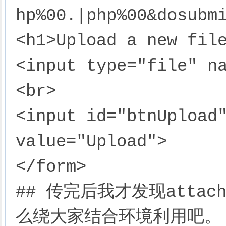
hp%00.|php%00&dosubmi
<h1>Upload a new file
<input type="file" n
<br>

<input id="btnUpload"
value="Upload">

</form>

## 传完后我才发现attach
么绕大家结合环境利用吧。
