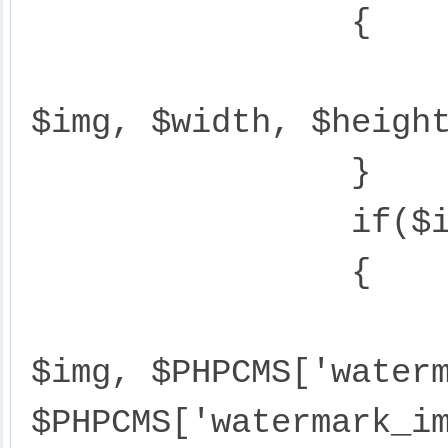
		{

			$image->thumb($i
$img, $width, $height
		}

		if($iswatermark)

		{

			$image->watermark($i
$img, $PHPCMS['waterm
$PHPCMS['watermark_im