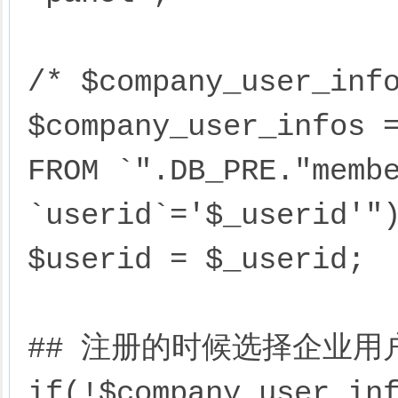
/* $company_user_i
$company_user_infos =
FROM `".DB_PRE."membe
`userid`='$_userid'")
$userid = $_userid;

## 注册的时候选择企业用户
if(!$company_user_inf