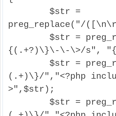
	$str = 
preg_replace("/([\n\r
	$str = preg_replace("/\<\!\-\-\
{(.+?)\}\-\-\>/s", "{
	$str = preg_replace("/\{template\s+
(.+)\}/","<?php incl
>",$str);

	$str = preg_replace("/\{include\s+
(.+)\}/","<?php inclu