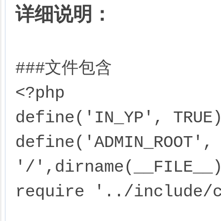
详细说明：
###文件包含

<?php

define('IN_YP', TRUE)
define('ADMIN_ROOT', 
'/',dirname(__FILE__)
require '../include/c