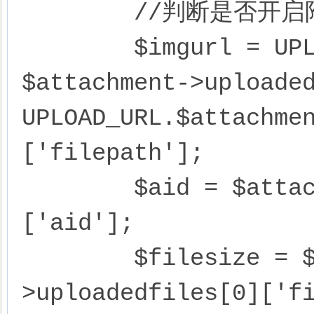
	//判断是否开启附件ftp上传，返回图片路径

	$imgurl = UPLOAD_FTP_ENABLE ? 
$attachment->uploaded
UPLOAD_URL.$attachme
['filepath'];	

	$aid = $attachment->uploadedfiles[0]
['aid'];

	$filesize = $attachment-
>uploadedfiles[0]['fi