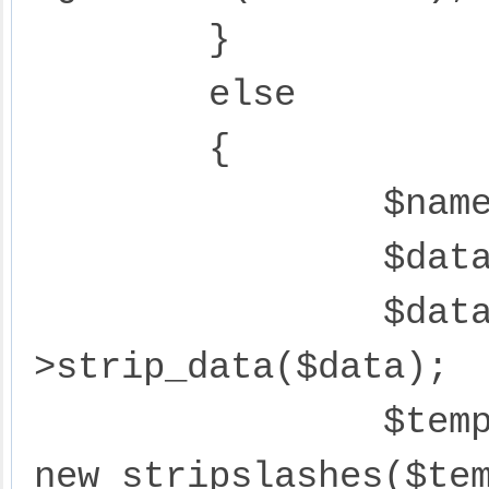
	}

	else

	{

		$name = new_stripslashes($name);

		$data = new_stripslashes($data);

		$data = $block-
>strip_data($data);

		$template = 
new_stripslashes($tem