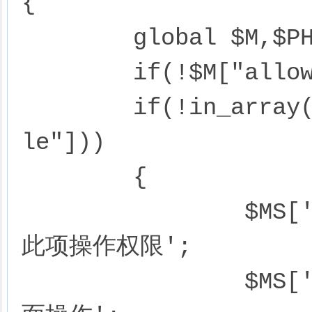
{

	global $M,$PHPCMS,$_groupid;

	if(!$M["allow_add_$file"]) return true;

	if(!in_array($_groupid,$M["allow_add_$fi
le"]))

	{

		$MS['title'] = '您所在的会员组没有
此项操作权限';

		$MS['description'] = '你可以做下