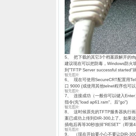
5、 把下载的其它3个档案跟解开的tf
建议现在可以把防毒，Windows
防火
到"TFTP Server successful sta
6、 现在可使用SecureCRT配置用Telne
口 9000 (或使用其他telnet程序也可以
7、 连接成功（一般你可以键入Ente
指令(先"load ap61.ram"、后"go")
8、 这时候原先的TFTP服务器执行画面
案已成功上传到DIR-300上了。如果
插电后再等30秒放掉"RESET"（即第4
9、 （现在开始要小心不要让DIR-300断电