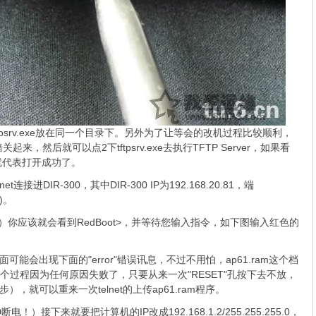
tpsrv.exe放在同一个目录下。另外为了让等会的改机过程比较顺利，
墙
关起来，然后就可以点2下tftpsrv.exe去执行TFTP Server，如果看
rted"就代表打开成功了。
t连接进DIR-300，其中DIR-300 IP为192.168.20.81，端
)。
r）你应该就会看到RedBoot>，并等待您输入指令，如下图输入红色的
可能会出现下面的"error"错误讯息，不过不用怕，ap61.ram这个档
这个过程因为任何原因失败了，只要从来一次"RESET"孔按下去不放，
步），就可以重来一次telnet的上传ap61.ram程序。
！）接下来就要把计算机的IP改成192.168.1.2/255.255.255.0，