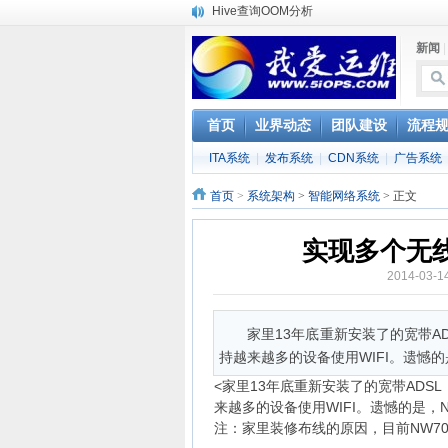
Hive查询OOM分析
浅解Facebook的服务器架构
新闻
一淘网后面的技术与架构
实现多个无线AP桥接，扩大家庭WIFI覆盖
Linux下系统或服务排障的最佳实践
云计算平台管理的三大利器Nagios、Ganglia和
首页
业界动态
团队建设
流程
服务器遭黑客入侵导致网络流量异常的排查
ITA系统
|
发布系统
|
CDN系统
|
广告系统
复杂网络架构导致的诡异网络问题排查分享
Percona Playback 0.3 development releas
首页
>
系统架构
>
智能网络系统
> 正文
使用jmx client监控activemq
实现多个无线
2014-03-
家里13年底重新安装了的宽带AD
持越来越多的设备使用WIFI。遗憾的是，
<家里13年底重新安装了的宽带ADSL
来越多的设备使用WIFI。遗憾的是，
注：家里装修布线的原因，目前NW7