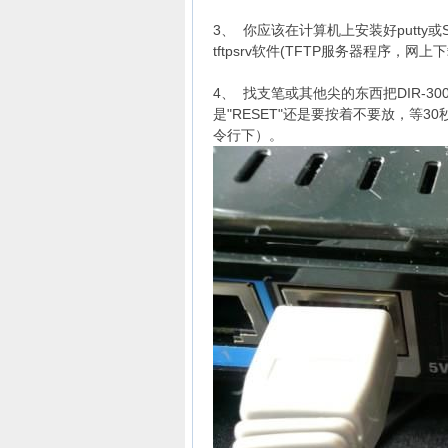
3、 你应该在计算机上安装好putty或
tftpsrv软件(TFTP
服务器
程序，网上下
4、 找支笔或其他尖的东西把DIR-300
是"RESET"还是要按着不要放，等3
令行下）。