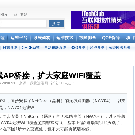
|
图片
|
下载
|
专题
Splunk
规范
运维平台
系统架构
运维技术
故障排查
QOS保障
项目
分析
|
日志系统
|
CMDB系统
|
自动布署系统
|
SSO系统
|
监控系统
|
智能网络系统
|
e
AP桥接，扩大家庭WIFI覆盖
14 20:06:26 来源：
我爱运维网
评论：
0
点击：
SL，同步安装了NetCore（磊科）的无线路由器（NW704），以支
NW704无线W...
，同步安装了NetCore（磊科）的无线路由器（NW704），以支持越
NW704无线WIFI覆盖范围非常有限，基本上隔2道墙就彻底没戏了。
04在下图1所示的蓝点处，也不太可能再破墙布线。