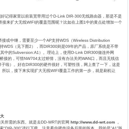
得家里以前装宽带用过个D-Link DIR-300无线路由器，那是不是
int）桥接来扩大无线WIFI的覆盖范围呢？比如在上图1中的黄点处增加一个
，需要至少一个AP支持WDS（Wireless Distribution
支持WDS（见下图2），而DIR300则是09年的产品，原厂系统是不带
Subversion:A1）。理论上，使用D-Link DIR300做连外网
以实现桥接的，可惜NW704太过矫情，没有办法关闭WAN口，而且无线信
子啦）。好在DIR300的硬件很好，可塑性强，网上查了一下，这是
。所以，接下来实现扩大无线WIFI覆盖工作的第一步，就是刷机让
强大
及相关所需的东西。就是去DD-WRT的官网
http://www.dd-wrt.com
，
搜索“DIR-300”进行下载，注意看你硬件设备后面的版本，我的是”A1”版