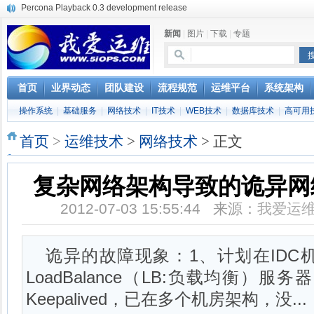
使用jmx client监控activemq
Hive查询OOM分析
新闻
|
图片
|
下载
|
专题
浅解Facebook的服务器架构
一淘网后面的技术与架构
实现多个无线AP桥接，扩大家庭WIFI覆盖
Linux下系统或服务排障的最佳实践
首页
业界动态
团队建设
流程规范
运维平台
系统架构
云计算平台管理的三大利器Nagios、Ganglia和Splunk
操作系统
|
基础服务
|
网络技术
|
IT技术
|
WEB技术
|
数据库技术
|
高可用
服务器遭黑客入侵导致网络流量异常的排查分析
复杂网络架构导致的诡异网络问题排查分享
首页
>
运维技术
>
网络技术
> 正文
Percona Playback 0.3 development release
复杂网络架构导致的诡异网
2012-07-03 15:55:44 来源：
我爱运
诡异的故障现象：1、计划在IDC
LoadBalance（LB:负载均衡）
Keepalived，已在多个机房架构，没...