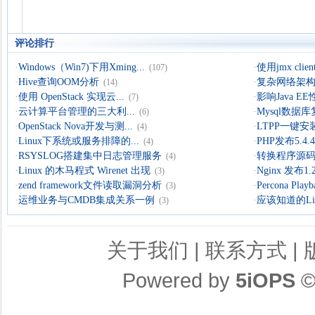
评论排行
·
Windows（Win7)下用Xming...
·
使用jmx clien
(107)
·
Hive查询OOM分析
·
复杂网络架构导
(14)
·
使用 OpenStack 实现云...
·
影响Java 
(7)
·
云计算平台管理的三大利...
·
Mysql数据
(6)
·
OpenStack Nova开发与测...
·
LTPP一键安装
(4)
·
Linux下系统或服务排障的...
·
PHP发布5.4.4 
(4)
·
RSYSLOG搭建集中日志管理服务
·
转换程序源码的
(4)
·
Linux 的木马程式 Wirenet 出现
·
Nginx 发布1.
(3)
·
zend framework文件读取漏洞分析
·
Percona Playb
(3)
·
运维业务与CMDB集成关系一例
·
应该知道的Li
(3)
关于我们
|
联系方式
|
Powered by
5iOPS
©