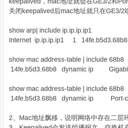
keepalived，mac地址就会在GE3/2和Por
关闭keepalived后mac地址就只在GE3/
show arp| include ip.ip.ip.ip1
Internet ip.ip.ip.ip1 1 14fe.b5d3.68
show mac address-table | include 68b8
14fe.b5d3.68b8 dynamic ip Gigabit
show mac address-table | include 68b8
14fe.b5d3.68b8 dynamic ip Port-c
2、Mac地址飘移，说明网络中存在二层
3、Keepalived会发送组播报文，交