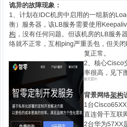
诡异的故障现象：
1、计划在IDC机房中启用的一组新的LoadB
衡）服务器，该LB服务需要使用Keepali
构
，没有任何问题。但该机房的LB服务器只开
络就不正常，互相ping严重丢包，但关闭ke
复正常。
2、核心Cisc
率很高，见下
背景网络
架构
1台Cisco6
直连骨干互联
2台华为57X