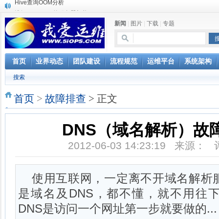
浅解Facebook的服务器架构
一淘网后面的技术与架构
新闻
|
图片
|
下载
|
专题
实现多个无线AP桥接，扩大家庭WIFI覆盖
Linux下系统或服务排障的最佳实践
云计算平台管理的三大利器Nagios、Ganglia和Splunk
服务器遭黑客入侵导致网络流量异常的排查分析
首页
业界动态
团队建设
流程规范
运维平台
系统架构
复杂网络架构导致的诡异网络问题排查分享
搜索
Percona Playback 0.3 development release
使用jmx client监控activemq
首页
>
故障排查
> 正文
Hive查询OOM分析
DNS（域名解析）故
2012-06-03 14:23:19 来源：
使用互联网，一定离不开域名解析服
是域名及DNS，都不懂，就不用往
DNS是访问一个网址第一步就要做的...