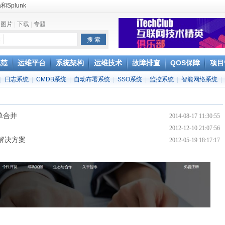
Splunk
分析
|
图片
|
下载
|
专题
e
规范
运维平台
系统架构
运维技术
故障排查
QOS保障
项目
|
日志系统
|
CMDB系统
|
自动布署系统
|
SSO系统
|
监控系统
|
智能网络系统
|
单合并
2014-08-17 11:30:55
2012-12-10 21:07:56
）解决方案
2012-05-19 18:17:17