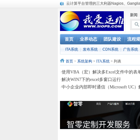
云计算平台管理的三大利器Nagios、Ganglia和
服务器遭黑客入侵导致网络流量异常的排查
新闻
复杂网络架构导致的诡异网络问题排查分享
Percona Playback 0.3 development releas
使用jmx client监控activemq
Hive查询OOM分析
首页
业界动态
团队建设
流程
浅解Facebook的服务器架构
ITA系统
|
发布系统
|
CDN系统
|
广告系统
一淘网后面的技术与架构
实现多个无线AP桥接，扩大家庭WIFI覆盖
首页
>
系统架构
>
ITA系统
> 列表
Linux下系统或服务排障的最佳实践
·
使用VBA（宏）解决多Excel文件中的表
·
解决WIN7下的excel多窗口运行
·
中小企业内部即时通信（Microsoft UC