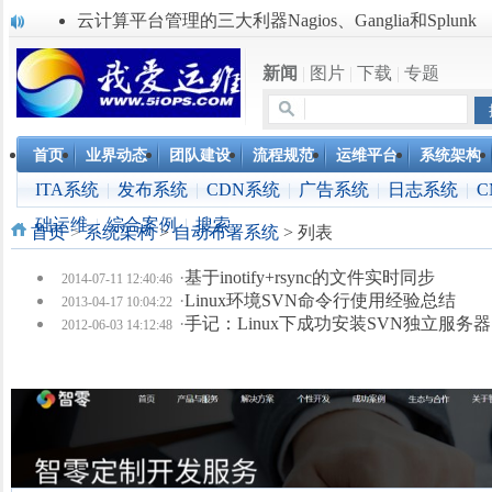
云计算平台管理的三大利器Nagios、Ganglia和Splunk
服务器遭黑客入侵导致网络流量异常的排查分析
复杂网络架构导致的诡异网络问题排查分享
新闻
|
图片
|
下载
|
专题
Percona Playback 0.3 development release
使用jmx client监控activemq
Hive查询OOM分析
首页
业界动态
团队建设
流程规范
运维平台
系统架构
浅解Facebook的服务器架构
ITA系统
一淘网后面的技术与架构
|
发布系统
|
CDN系统
|
广告系统
|
日志系统
|
C
实现多个无线AP桥接，扩大家庭WIFI覆盖
础运维
|
综合案例
|
搜索
首页
>
系统架构
>
自动布署系统
> 列表
Linux下系统或服务排障的最佳实践
·
基于inotify+rsync的文件实时同步
2014-07-11 12:40:46
·
Linux环境SVN命令行使用经验总结
2013-04-17 10:04:22
·
手记：Linux下成功安装SVN独立服务器
2012-06-03 14:12:48