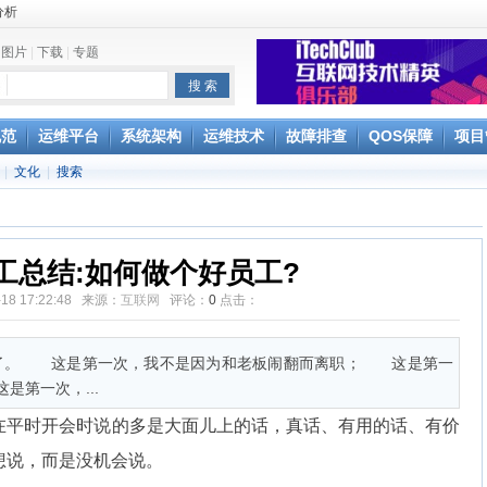
e
|
图片
|
下载
|
专题
规范
运维平台
系统架构
运维技术
故障排查
QOS保障
项目
|
文化
|
搜索
Splunk
工总结:如何做个好员工?
-18 17:22:48 来源：
互联网
评论：
0
点击：
离职了。 这是第一次，我不是因为和老板闹翻而离职； 这是第一
第一次，...
在平时开会时说的多是大面儿上的话，真话、有用的话、有价
想说，而是没机会说。