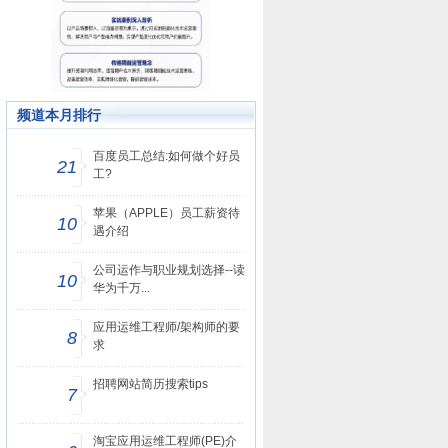
频道本月排行
百度员工总结:如何做个好员
21
工?
苹果（APPLE）员工薪资待
10
遇介绍
公司运作与职业规划选择--读
10
华为千万...
应用运维工程师/架构师的要
8
求
招聘网站简历搜索tips
7
淘宝应用运维工程师(PE)介