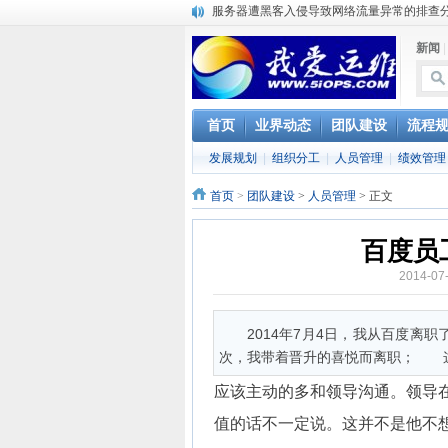
复杂网络架构导致的诡异网络问题排查分享
Percona Playback 0.3 development releas
新闻
使用jmx client监控activemq
Hive查询OOM分析
浅解Facebook的服务器架构
一淘网后面的技术与架构
首页
业界动态
团队建设
流程
实现多个无线AP桥接，扩大家庭WIFI覆盖
发展规划
|
组织分工
|
人员管理
|
绩效管理
Linux下系统或服务排障的最佳实践
云计算平台管理的三大利器Nagios、Ganglia和
首页
>
团队建设
>
人员管理
> 正文
百度员
2014-07
2014年7月4日，我从百度
次，我带着晋升的喜悦而离职； 这是
应该主动的多和领导沟通。领导
值的话不一定说。这并不是他不