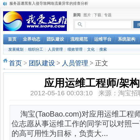
服务器遭黑客入侵导致网络流量异常的排查分析
复杂网络架构导致的诡异网络问题排查分享
新闻
|
图片
|
下载
|
专题
Percona Playback 0.3 development release
使用jmx client监控activemq
Hive查询OOM分析
浅解Facebook的服务器架构
首页
业界动态
团队建设
流程规范
运维平台
系统架构
一淘网后面的技术与架构
发展规划
|
组织分工
|
人员管理
|
绩效管理
|
文化
|
搜索
实现多个无线AP桥接，扩大家庭WIFI覆盖
Linux下系统或服务排障的最佳实践
首页
>
团队建设
>
人员管理
> 正文
云计算平台管理的三大利器Nagios、Ganglia和Splunk
应用运维工程师/架
2012-05-16 00:03:10 来源：淘
淘宝(TaoBao.com)对应用运维工
位志愿从事运维工作的同学可以对照一
的高可用性为目标，负责大...