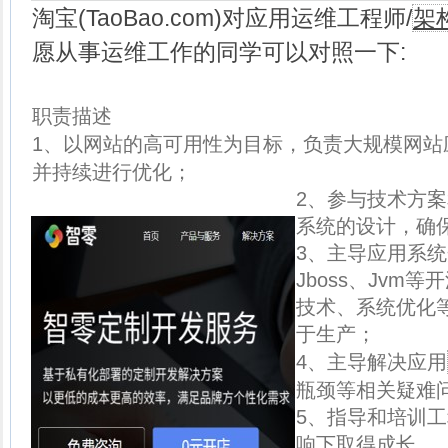
淘宝(TaoBao.com)对应用运维工程师/
架
愿从事运维工作的同学可以对照一下:
职责描述
1、以网站的高可用性为目标，负责大规模网站
并持续进行优化；
2、参与技术方
系统的设计，确
3、主导应用系
Jboss、Jv
技术、系统优化
于生产；
4、主导解决应用
瓶颈等相关疑难
5、指导和培训
响下取得成长。