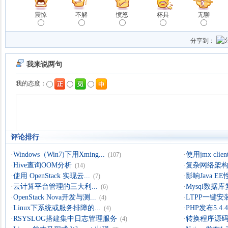
震惊
不解
愤怒
杯具
无聊
分享到：
评论排行
·
Windows（Win7)下用Xming...
·
使用jmx clien
(107)
·
Hive查询OOM分析
·
复杂网络架构导
(14)
·
使用 OpenStack 实现云...
·
影响Java 
(7)
·
云计算平台管理的三大利...
·
Mysql数据
(6)
·
OpenStack Nova开发与测...
·
LTPP一键安装
(4)
·
Linux下系统或服务排障的...
·
PHP发布5.4.4 
(4)
·
RSYSLOG搭建集中日志管理服务
·
转换程序源码的
(4)