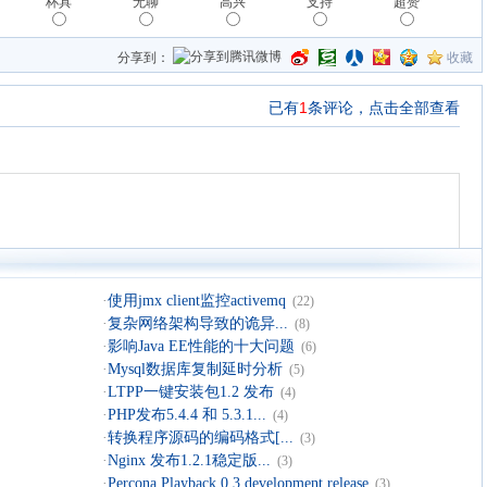
杯具
无聊
高兴
支持
超赞
分享到：
收藏
·
使用jmx client监控activemq
(22)
·
复杂网络架构导致的诡异...
(8)
·
影响Java EE性能的十大问题
(6)
·
Mysql数据库复制延时分析
(5)
·
LTPP一键安装包1.2 发布
(4)
·
PHP发布5.4.4 和 5.3.1...
(4)
·
转换程序源码的编码格式[...
(3)
·
Nginx 发布1.2.1稳定版...
(3)
·
Percona Playback 0.3 development release
(3)