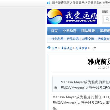
服务器遭黑客入侵导致网络流量异常的排查
复杂网络架构导致的诡异网络问题排查分享
新闻
Percona Playback 0.3 development releas
使用jmx client监控activemq
Hive查询OOM分析
浅解Facebook的服务器架构
首页
业界动态
团队建设
流程
一淘网后面的技术与架构
行业发展
|
产品资讯
|
培训交流
|
活动聚会
实现多个无线AP桥接，扩大家庭WIFI覆盖
Linux下系统或服务排障的最佳实践
首页
>
业界动态
>
行业发展
> 正文
云计算平台管理的三大利器Nagios、Ganglia和
雅虎前
2012-07
Marissa Mayer成为雅虎
布、EMC/VMware的大整合以及CE
Marissa Mayer成为雅虎的新
EMC/VMware的大整合以及CE
任。