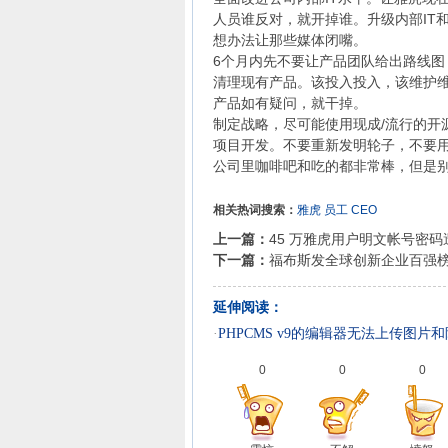
人员谁反对，就开掉谁。升级内部IT
想办法让那些媒体闭嘴。
6个月内先不要让产品团队给出路线图
清理现有产品。该投入投入，该维护
产品如有疑问，就干掉。
制定战略，尽可能使用现成/流行的开
项目开发。不要重新发明轮子，不要
公司里咖啡吧和吃的都非常棒，但是
相关热词搜索：
雅虎
员工
CEO
上一篇：
45 万雅虎用户明文帐号密码
下一篇：
福布斯发全球创新企业百强榜
延伸阅读：
·
PHPCMS v9的编辑器无法上传图片
0
0
0