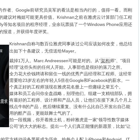
作者、Google前研究员吴军的看法是相当内行的，值得一看。而刚
hnan的建议对梅姐可能更具价值。Krishnan之前在雅虎云计算部门任工程
fly等知名项目的程序经理，业余玩票搞了一个Windows Phone应用还
h等的报道，并获得年度评奖。
Krishnan自称与数百位雅虎同事谈过公司应该如何改变，他总结
出如下十条建议，无偿送给Mayer。
裁掉1万人。Marc Andreessen可能是对的。从“
架构
师”、“项目
经理”这些头衔的任何人开始。人事部也是很好的落刀之所。
全力花大价钱聘请和留住一线的优秀产品经理和工程师。这经常
需要给23岁左右的年轻人5倍在Google和Facebook的薪水。一
个真正好的工程师顶现在雅虎花名册上一些庸碌之辈五个。
媒体和员工会问你全盘战略，别理他们。组建一支精锐部队，拥
有最好的工程师、设计师和产品人员，让他们在接下来几个月上
线点牛B的产品，然后继续重复。没有什么比自己开发出自己能
用的酷产品，更能鼓舞士气的了。
拍一段视频，你开着推土机，粉碎雅虎是一家“领导性数字媒体
公司”的大大的标志。提出一个人们真正能懂的新愿景，比如“让
官方移动设备黑莓成为历史，给每个人配上iPhone和Android。IT