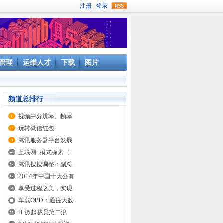
rss
管理
运维人才
下载
图片
频道总排行
视频中分辨率、帧率
玩转微信红包
腾讯服务器平台发展
互联网+模式探索（
腾讯搜搜调整：副总
2014年中国十大公有
享受过程之美，实现
车载OBD：通往大数
IT 掀起裁员第二浪