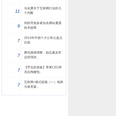
马化腾关于互联网行业的几
11
个判断
闰秒导致多家知名网站遭遇
9
技术故障
2014年中国十大公有云盘点
7
比较
腾讯搜搜调整：副总裁吴军
7
总经理孙...
【罕见的老板】苹果CEO库
7
克自掏腰包...
互联网+模式探索（一）电商
7
与体育最...