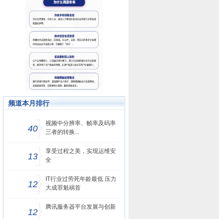
频道本月排行
视频中分辨率、帧率及码率
40
三者的转换...
享受过程之美，实现运维安
13
全
IT行业过劳死年龄最低 压力
12
大成罪魁祸首
腾讯服务器平台发展与创新
12