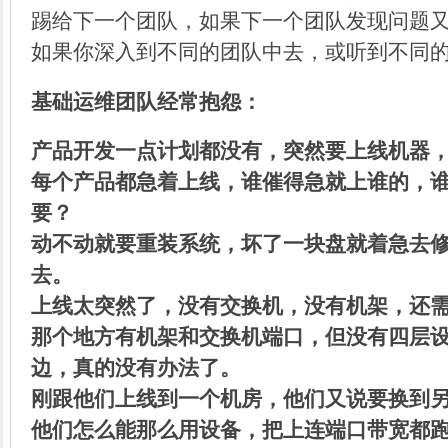
踢给下一个团队，如果下一个团队发现问题
如果你深入到不同的团队中去，或听到不同
基础运维团队经常抱怨：
产品开发一点计划都没有，突然要上线机器
每个产品都急着上线，谁催得急就上谁的，
要？
动不动就要重装系统，坏了一块盘就着急去
去。
上线太突然了，没有交换机，没有机架，还
那个地方有机架和交换机端口，但没有四层
边，真的没有办法了。
刚跟他们上线到一个机房，他们又说要换到
他们怎么能那么用设备，把上连端口带宽都