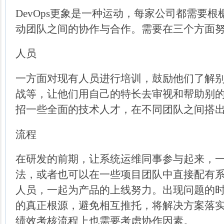
DevOps更象是一种运动，每家公司都需要
动团队之间的协作与合作。需要在三个方面
人员
一方面对现有人员进行培训，鼓励他们了解
战等，让他们用自己的特长去审视和帮助别
招一些全面的技术人才，在不同团队之间搭
流程
在研发的前期，让系统运维同事参与起来，
法，或者也可以在一些项目团队中直接配有
人员，一起为产品的上线努力。出现问题的
的真正根源，避免相互推托，将解决方案落
绩效考核流程上也需要考虑协作因素。