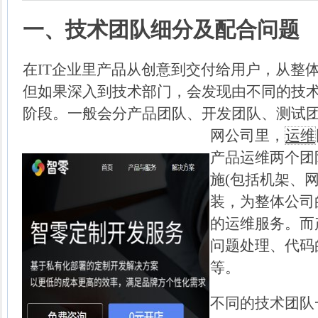
一、技术团队细分及配合问题
在IT企业里产品从创意到交付给用户，从整
但如果深入到技术部门，会发现由不同的技
阶段。一般会分产品团队、开发团队、测试
网公司里，
运维
产品运维两个团
施(包括机架、
装，为整体公司
的运维服务。而
问题处理、代码
等。
不同的技术团队