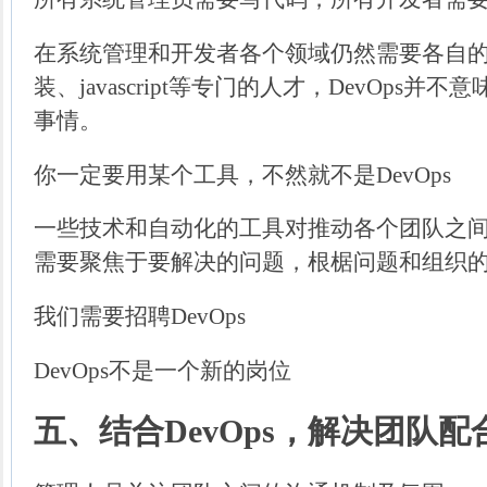
在系统管理和开发者各个领域仍然需要各自
装、javascript等专门的人才，DevOps
事情。
你一定要用某个工具，不然就不是DevOps
一些技术和自动化的工具对推动各个团队之
需要聚焦于要解决的问题，根椐问题和组织
我们需要招聘DevOps
DevOps不是一个新的岗位
五、结合DevOps，解决团队配