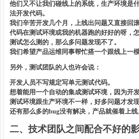
他们又不让我们碰线上的系统，生产环境是
法开发代码。
我们辛苦开发几个月，上线出问题又直接回
代码在测试环境或我的机器跑的好好的呀，
测试怎么测的，那么多问题发现不了。
我们希望产品运维同事帮忙搭一个跟线上一
另外，测试团队的人也许会说：
开发人员不写规定写单元测试代码。
想着能用一个自动的集成测试环境，因为开
测试环境跟生产环境不一样，好多问题才发
还有那么多的bug没有解决，产品就催着上线
二、技术团队之间配合不好的