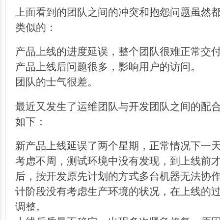
上面看到的团队之间的冲突和抱怨问题虽然
类似的：
产品上线的进度延误，整个团队很难正常交
产品上线后问题很多，影响用户的访问。
团队的士气很差。
最近又发生了运维团队与开发团队之间的配
如下：
新产品上线延误了两个星期，正常情况下一
考虑不周，测试环境中没有发现，到上线前
后，按开发原先计划的方式多台机器无法协
计阶段没有考虑生产环境的状况，在上线的
调整。