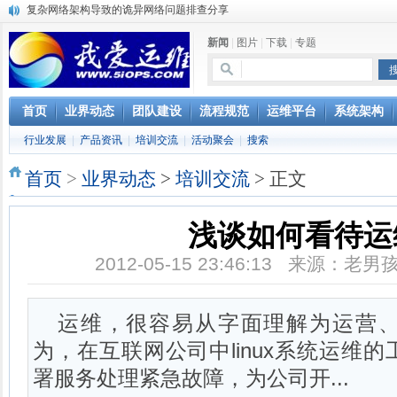
复杂网络架构导致的诡异网络问题排查分享
Percona Playback 0.3 development release
新闻
|
图片
|
下载
|
专题
使用jmx client监控activemq
Hive查询OOM分析
浅解Facebook的服务器架构
一淘网后面的技术与架构
首页
业界动态
团队建设
流程规范
运维平台
系统架构
实现多个无线AP桥接，扩大家庭WIFI覆盖
行业发展
|
产品资讯
|
培训交流
|
活动聚会
|
搜索
Linux下系统或服务排障的最佳实践
云计算平台管理的三大利器Nagios、Ganglia和Splunk
首页
>
业界动态
>
培训交流
> 正文
服务器遭黑客入侵导致网络流量异常的排查分析
浅谈如何看待运
2012-05-15 23:46:13 来源：老
运维，很容易从字面理解为运营
为，在互联网公司中linux系统运维
署服务处理紧急故障，为公司开...