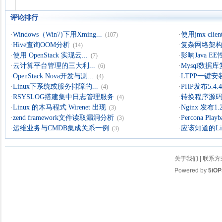
评论排行
·
Windows（Win7)下用Xming...
·
使用jmx clien
(107)
·
Hive查询OOM分析
·
复杂网络架构导
(14)
·
使用 OpenStack 实现云...
·
影响Java 
(7)
·
云计算平台管理的三大利...
·
Mysql数据
(6)
·
OpenStack Nova开发与测...
·
LTPP一键安装
(4)
·
Linux下系统或服务排障的...
·
PHP发布5.4.4 
(4)
·
RSYSLOG搭建集中日志管理服务
·
转换程序源码的
(4)
·
Linux 的木马程式 Wirenet 出现
·
Nginx 发布1.
(3)
·
zend framework文件读取漏洞分析
·
Percona Playb
(3)
·
运维业务与CMDB集成关系一例
·
应该知道的Li
(3)
关于我们
|
联系方
Powered by
5iOP