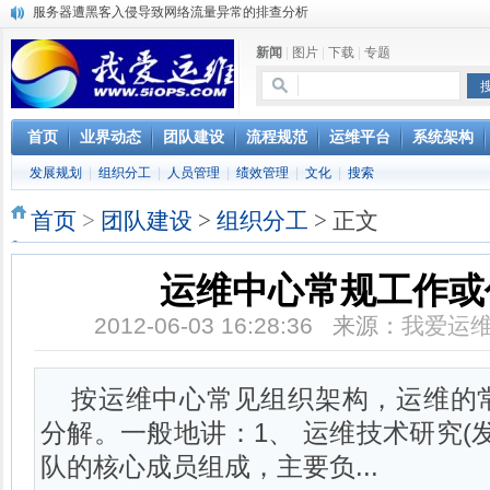
服务器遭黑客入侵导致网络流量异常的排查分析
复杂网络架构导致的诡异网络问题排查分享
新闻
|
图片
|
下载
|
专题
Percona Playback 0.3 development release
使用jmx client监控activemq
Hive查询OOM分析
浅解Facebook的服务器架构
首页
业界动态
团队建设
流程规范
运维平台
系统架构
一淘网后面的技术与架构
发展规划
|
组织分工
|
人员管理
|
绩效管理
|
文化
|
搜索
实现多个无线AP桥接，扩大家庭WIFI覆盖
Linux下系统或服务排障的最佳实践
首页
>
团队建设
>
组织分工
> 正文
云计算平台管理的三大利器Nagios、Ganglia和Splunk
运维中心常规工作或
2012-06-03 16:28:36 来源：
我爱运
按运维中心常见组织架构，运维的
分解。一般地讲：1、 运维技术研究(
队的核心成员组成，主要负...