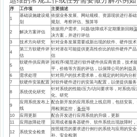
运维的常规工作或任务需要做分解示例如
序
工作项
主要描述
基础设施建设规
依据业务发展、网站规模、资源现状进行基础
1
划
规划、考察评估、预算等
依据用户需求、问题/故障或不定期重新回顾
2
解决方案评估
决方案，并进行评估
3
技术方向研究
针对业务发展需要或新出现的软件、硬件技术
第三方软硬件评
针对潜在可能提供更高性价比的软件硬件产品
4
估
估
软硬件供应商评
按程序/规范进行软件硬件供应商资质，技术
5
估
平，价格等方面的评估，以保障公司的利益及
6
需求处理
针对用户的技术需求单，在规定的时间内分析
7
软硬件安装配置
对软件硬件进行的安装与配置，以便提供服务
针对系统的性能/压力/访问要求等，对系统/
8
系统优化研究
化、研究
应用系统发布上
配合新开发的应用系统上线启用，包括安装、
9
线
用检测监控，
备份
等
10
应用更新
配合开发进行应用系统的升级，更新
11
应用故障处理
应用或者服务器硬件、软件系统出现故障时，
按照规范的要求进行例行的系统与应用的安全
12
系统安全检查
补、安全检测