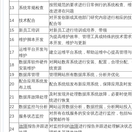
按照规范的要求进行日常例行的系统检查、维
13
系统常规检查
改进潜在问题
对开发创新或其他部门研究内容进行相应的技
14
技术配合
配合等
15
新员工培训
对新员工进行培训或培养、带领
为提高维护效率、管理工具或特殊的技术需求
16
维护脚本开发
本开发、维护与更新
运维平台开发与
17
建立运维平台系统，帮助运维中心提高管理与
维护
数据库软件硬件
对网站数库系统进行安装、配置，合理分配、
18
安装维护
统资源
19
数据库管理
管理网站所有数据库系统，分析并优化
配合应用系统发
20
配合系统组发布新应用系统，保障应用及时发
布上线
及时发现并处理数据库系统故障，必要时使用
21
数据库故障处理
统进行恢复
22
数据监控与分析
网站运营数据分析，数据挖掘，分析网站投入
对所有在线服务的安全状态进行监控，包括Nag
23
服务状态监控
报警邮件等
故障
报告并跟进
对监控到的
故障
进行报告并跟进处理解决状
24