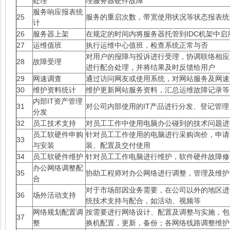
处理
理服务器硬件故障
服务响应报表统
25
服务的重启次数，带宽使用状况等状态报表统
计
26
服务器上架
在规定的时间内将服务器托管到IDC机架中启
27
运维值班
执行运维中心值班，检查系统正常与否
对用户的报障与投诉进行受理，协调联络相应
28
故障受理
进行配合处理，并将结果及时反馈给用户
29
网速调查
通过访问网友或使用系统，对网站服务及网速
30
维护资料统计
维护更新网站服务资料，汇总运维故障记录等
内部IT资产管理
31
对公司内部使用的IT产品进行分发、登记管理
分发
32
员工技术支持
对员工工作中使用电脑办公碰到的技术问题进
员工软硬件申购
针对员工工作使用的电脑进行采购询价，申请
33
与安装
装、配置及交付使用
34
员工软硬件维护
针对员工工作电脑进行维护，软件硬件故障修
办公网络调整配
35
协助工程师对办公网络进行调整，管理及维护
合
对于市场部因业务需要，在公司以外的地区进
36
场外活动支持
统技术支持与配合，如活动、视频等
网络规划配置调
按需要进行网络设计、配置及调整与实施，包
37
整
换机配置，更新，备份；各网络线路调整维护