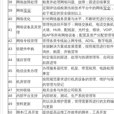
38
网络故障处理
检查并处理网络问题、故障；跟进后续事宜
定期评估或检测当前技术平台中的网络
安全
39
网络
安全
处于规定的安全级别以上
40
网络优化
针对网络服务质量与水平，不断研究进行优化
管理包括但不限于：网络交换机、电话交换机
网络设备及其管
41
火墙、HUB、配线架、光纤盒、模块、VOIP
理
线AP等所有网络设备；配置及资产分配管理
42
网络专线管理
管理各类专线如上网专线、ADSL、数字电路、
依据解决方案或发展需要，按照规范进行软件
43
软硬件申购
询价、购置、并验货等
特定项目的跟进、处理与协调管理等、合同洽
44
项目管理
款跟进等
办理服务器托管、机架、带宽租用、电路租用
45
电信业务办理
事宜
按照规范要求进行机房设备的管理、维护与保
46
机房管理
的管理与登记
47
对外联络
相关业务与外部公司联系
48
内部平台支持
内部研发、测试、生产系统管理等
所以涉及维护需要，管理需要而进行的文档编
49
资料更新
与更新
50
脚本/工具开发
提供提高运维工作效率的脚本，工具开发