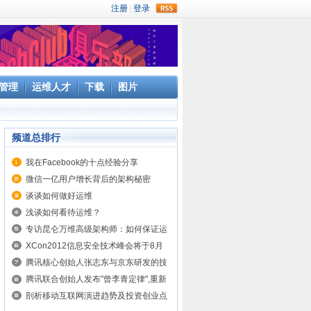
rss
管理
运维人才
下载
图片
频道总排行
我在Facebook的十点经验分享
微信一亿用户增长背后的架构秘密
谈谈如何做好运维
浅谈如何看待运维？
专访昆仑万维高级架构师：如何保证运
维安全？
XCon2012信息安全技术峰会将于8月
15日于北京召开
腾讯核心创始人张志东与京东研发的技
术文化交流分享
腾讯联合创始人发布"曾李青定律",重新
定义互联网的价值
剖析移动互联网演进趋势及投资创业点