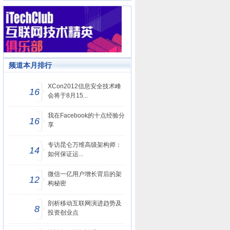
频道本月排行
XCon2012信息安全技术峰
16
会将于8月15...
我在Facebook的十点经验分
16
享
专访昆仑万维高级架构师：
14
如何保证运...
微信一亿用户增长背后的架
12
构秘密
剖析移动互联网演进趋势及
8
投资创业点