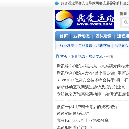
服务器遭黑客入侵导致网络流量异常的排查
复杂网络架构导致的诡异网络问题排查分享
新闻
Percona Playback 0.3 development releas
使用jmx client监控activemq
Hive查询OOM分析
浅解Facebook的服务器架构
首页
业界动态
团队建设
流程
一淘网后面的技术与架构
行业发展
|
产品资讯
|
培训交流
|
活动聚会
实现多个无线AP桥接，扩大家庭WIFI覆盖
Linux下系统或服务排障的最佳实践
首页
>
业界动态
>
培训交流
> 列表
云计算平台管理的三大利器Nagios、Ganglia和
·
腾讯核心创始人张志东与京东研发的技
·
腾讯联合创始人发布"曾李青定律",重新
·
XCon2012信息安全技术峰会将于8月1
·
剖析移动互联网演进趋势及投资创业点
·
专访昆仑万维高级架构师：如何保证运
·
微信一亿用户增长背后的架构秘密
·
谈谈如何做好运维
·
我在Facebook的十点经验分享
·
浅谈如何看待运维？