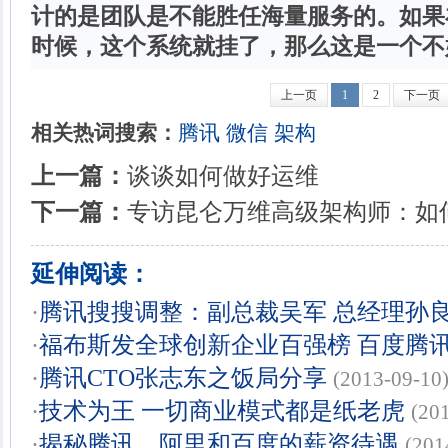
计的是团队是不能胜任海量服务的。如果
时候，这个系统就挂了，那么这是一个不
上一页
1
2
下一页
相关热词搜索：
腾讯
微信
架构
上一篇：
谈谈如何做好运维
下一篇：
专访昆仑万维高级架构师：如
延伸阅读：
·
腾讯搜搜调整：副总裁吴军 总经理孙
·
福布斯发全球创新企业百强榜 百度腾
·
腾讯CTO张志东之饭局分享
(2013-09-10
·
技术为王 一切商业模式都是纸老虎
(20
·
揭秘腾讯、阿里和百度的薪资待遇
(201