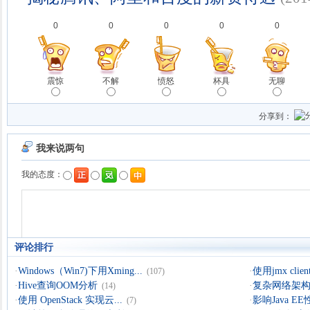
0
0
0
0
0
震惊
不解
愤怒
杯具
无聊
分享到：
评论排行
·
Windows（Win7)下用Xming...
·
使用jmx clien
(107)
·
Hive查询OOM分析
·
复杂网络架构导
(14)
·
使用 OpenStack 实现云...
·
影响Java 
(7)