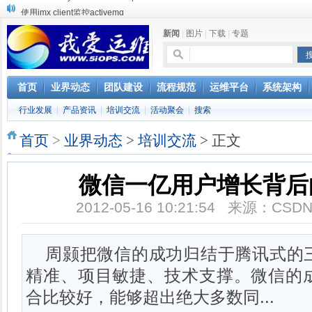
使用jmx client监控activemq
Hive查询OOM分析
新闻
|
图片
|
下载
|
专题
浅解Facebook的服务器架构
一淘网后面的技术与架构
实现多个无线AP桥接，扩大家庭WIFI覆盖
Linux下系统或服务排障的最佳实践
首页
业界动态
团队建设
流程规范
运维平台
系统架构
云计算平台管理的三大利器Nagios、Ganglia和Splunk
行业发展
|
产品资讯
|
培训交流
|
活动聚会
|
搜索
服务器遭黑客入侵导致网络流量异常的排查分析
复杂网络架构导致的诡异网络问题排查分享
首页
>
业界动态
>
培训交流
> 正文
Percona Playback 0.3 development release
微信一亿用户增长背后
2012-05-16 10:21:54 来源：C
周颢把微信的成功归结于腾讯式的
精准、项目敏捷、技术支撑。微信的
合比较好，能够超出绝大多数同...