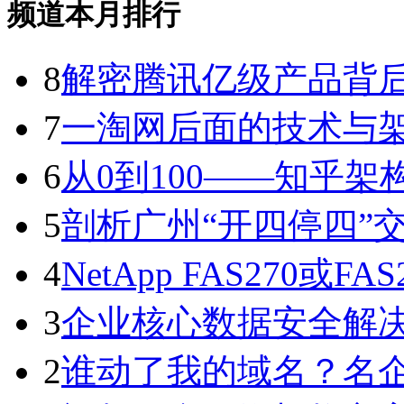
频道本月排行
8
解密腾讯亿级产品背
7
一淘网后面的技术与
6
从0到100——知乎架
5
剖析广州“开四停四”交
4
NetApp FAS270或F
3
企业核心数据安全解
2
谁动了我的域名？名企Ctr