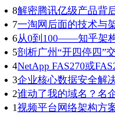
8
解密腾讯亿级产品背
7
一淘网后面的技术与
6
从0到100——知乎架
5
剖析广州“开四停四”交
4
NetApp FAS270或F
3
企业核心数据安全解
2
谁动了我的域名？名企Ctr
1
视频平台网络架构方案