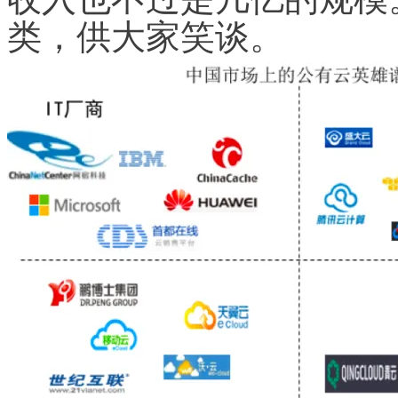
类，供大家笑谈。