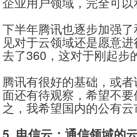
企业用户领域，完全可以
下半年腾讯也逐步加强了和
见对于云领域还是愿意进
去了360，这对于刚起
腾讯有很好的基础，或者说
面还有待观察，希望不要
之，我希望国内的公有云
5. 电信云：通信领域的