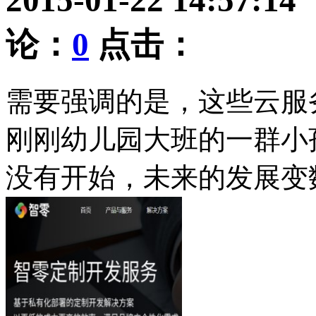
2015-01-22 14:57:
论：
0
点击：
需要强调的是，这些云服
刚刚幼儿园大班的一群小
没有开始，未来的发展变数