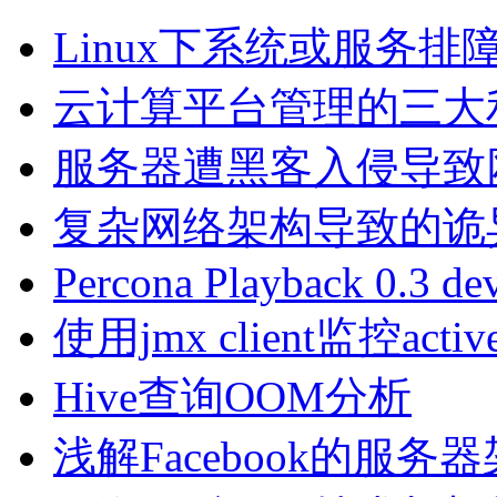
Linux下系统或服务
云计算平台管理的三大利器Na
服务器遭黑客入侵导致
复杂网络架构导致的诡
Percona Playback 0.3 de
使用jmx client监控activ
Hive查询OOM分析
浅解Facebook的服务