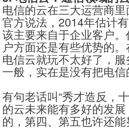
电信的云在三大运营商里
官方说法，2014年估计
该主要来自于企业客户。
户方面还是有些优势的。
电信云就玩不太好了，服
一般，实在是没有把电信
有句老话叫“秀才造反，
的云未来能有多好的发展
的，第四、第五也许还能