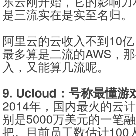
东云刚开始，它的影响力
是三流实在是实至名归。
阿里云的云收入不到10亿
最多算是二流的AWS，
入，又能算几流呢。
9. Ucloud：号称最懂
2014年，国内最火的云计
别是5000万美元的一笔融
把。目前员工数估计10