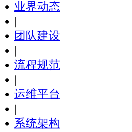
业界动态
|
团队建设
|
流程规范
|
运维平台
|
系统架构