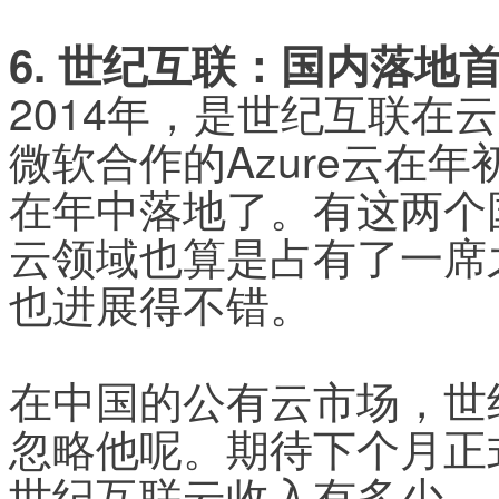
6. 世纪互联：国内落地
2014年，是世纪互联在
微软合作的Azure云在
在年中落地了。有这两个
云领域也算是占有了一席
也进展得不错。
在中国的公有云市场，世
忽略他呢。期待下个月正
世纪互联云收入有多少。