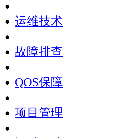
|
运维技术
|
故障排查
|
QOS保障
|
项目管理
|