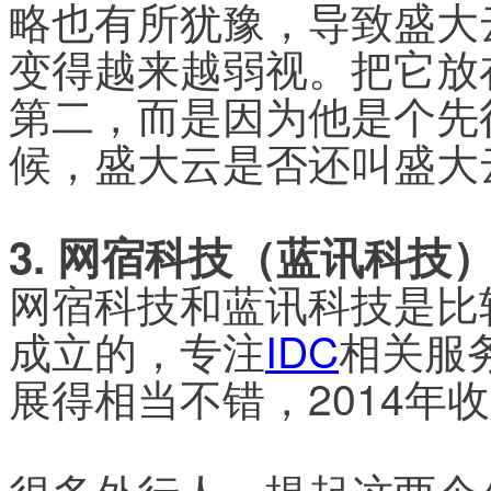
略也有所犹豫，导致盛大
变得越来越弱视。把它放
第二，而是因为他是个先行
候，盛大云是否还叫盛大
3. 网宿科技（蓝讯科
网宿科技和蓝讯科技是比较
成立的，专注
IDC
相关服
展得相当不错，2014年收
很多外行人，提起这两个