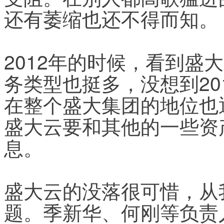
还有萎缩也还不得而知。
2012年的时候，看到盛
务类型也挺多，没想到20
在整个盛大集团的地位也
盛大云要和其他的一些资
息。
盛大云的没落很可惜，从
题。季新华、何刚等负责