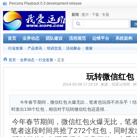
使用jmx client监控activemq
Hive查询OOM分析
新闻
|
图片
|
下载
|
专题
浅解Facebook的服务器架构
一淘网后面的技术与架构
实现多个无线AP桥接，扩大家庭WIFI覆盖
Linux下系统或服务排障的最佳实践
首页
业界动态
团队建设
流程规范
运维平台
系统架构
云计算平台管理的三大利器Nagios、Ganglia和Splunk
行业发展
|
产品资讯
|
培训交流
|
活动聚会
|
搜索
服务器遭黑客入侵导致网络流量异常的排查分析
复杂网络架构导致的诡异网络问题排查分享
首页
>
业界动态
>
行业发展
> 正文
玩转微信红包
2014-02-08 17:23:19 来源：
我爱运维网
评
今年春节期间，微信红包火爆无比，笔者也玩得不亦乐乎！结
时发出138个红包，相信对于玩转微信红包还是很...
今年春节期间，微信红包火爆无比，笔
笔者这段时间共抢了272个红包，同时发