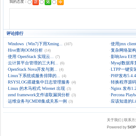
评论排行
·
Windows（Win7)下用Xming...
·
使用jmx clien
(107)
·
Hive查询OOM分析
·
复杂网络架构导
(14)
·
使用 OpenStack 实现云...
·
影响Java 
(7)
·
云计算平台管理的三大利...
·
Mysql数据
(6)
·
OpenStack Nova开发与测...
·
LTPP一键安装
(4)
·
Linux下系统或服务排障的...
·
PHP发布5.4.4 
(4)
·
RSYSLOG搭建集中日志管理服务
·
转换程序源码的
(4)
·
Linux 的木马程式 Wirenet 出现
·
Nginx 发布1.
(3)
·
zend framework文件读取漏洞分析
·
Percona Playb
(3)
·
运维业务与CMDB集成关系一例
·
应该知道的Li
(3)
关于我们
|
联系方
Powered by
5iOP