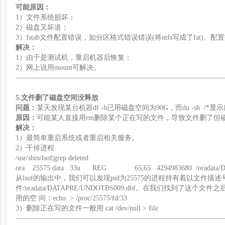
可能原因：
1）文件系统损坏；
2）磁盘又坏道；
3）fstab文件配置错误，如分区格式错误错误(将ntfs写成了fat)、
解决：
1）由于是测试机，重启机器后恢复；
2）网上说用mount可解决。
—————————————————————————————
5.文件删了磁盘空间没释放
问题：
某天发现某台机器df -h已用磁盘空间为90G，而du -sh /
原因：
可能某人直接用rm删除某个正在写的文件，导致文件删了但
解决：
1）最简单重启系统或者重启相关服务。
2）干掉进程
/usr/sbin/lsof|grep deleted
ora 25575 data 33u REG 65,65 4294983680 /oradata/DAT
从lsof的输出中，我们可以发现pid为25575的进程持有着以文件描述
件/oradata/DATAPRE/UNDOTBS009.dbf。在我们找到了
用的空 间：echo > /proc/25575/fd/33
3）删除正在写的文件一般用 cat /dev/null > file
—————————————————————————————