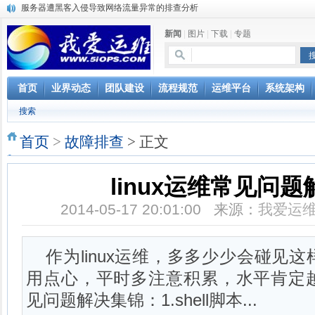
服务器遭黑客入侵导致网络流量异常的排查分析
复杂网络架构导致的诡异网络问题排查分享
新闻
|
图片
|
下载
|
专题
Percona Playback 0.3 development release
使用jmx client监控activemq
Hive查询OOM分析
浅解Facebook的服务器架构
首页
业界动态
团队建设
流程规范
运维平台
系统架构
一淘网后面的技术与架构
搜索
实现多个无线AP桥接，扩大家庭WIFI覆盖
Linux下系统或服务排障的最佳实践
首页
>
故障排查
> 正文
云计算平台管理的三大利器Nagios、Ganglia和Splunk
linux运维常见问
2014-05-17 20:01:00 来源：
我爱运
作为linux运维，多多少少会碰见
用点心，平时多注意积累，水平肯定
见问题解决集锦：1.shell脚本...