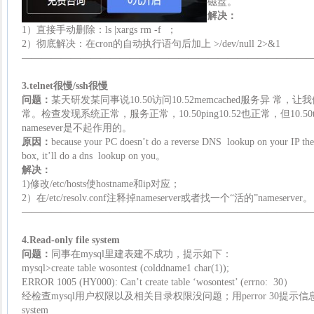
磁盘。
解决：
1）直接手动删除：ls |xargs rm -f ；
2）彻底解决：在cron的自动执行语句后加上 >/dev/null 2>&1
—————————————————————————————
3.telnet很慢/ssh很慢
问题：
某天研发某同事说10.50访问10.52memcached服务异 常
常。检查发现系统正常，服务正常，10.50ping10.52也正常，但10.50t
namesever是不起作用的。
原因：
because your PC doesn’t do a reverse DNS lookup on your IP the
box, it’ll do a dns lookup on you。
解决：
1)修改/etc/hosts使hostname和ip对应；
2）在/etc/resolv.conf注释掉nameserver或者找一个“活的”nameserver。
—————————————————————————————
4.
Read-only file system
问题：
同事在
mysql
里建表建不成功，提示如下：
mysql>create table wosontest (colddname1 char(1));
ERROR 1005 (HY000): Can’t create table ‘wosontest’ (errno: 30）
经检查mysql用户权限以及相关目录权限没问题；用perror 30提示信息为：OS err
system