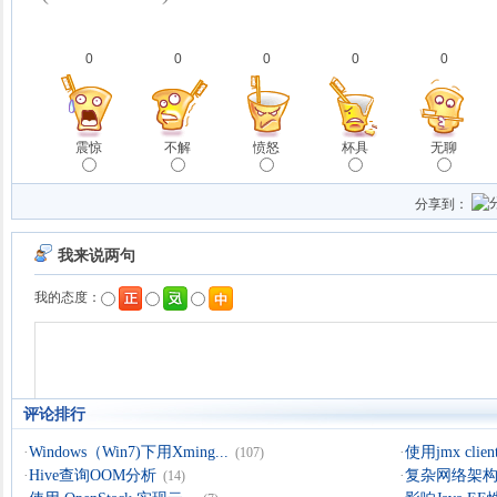
0
0
0
0
0
震惊
不解
愤怒
杯具
无聊
分享到：
评论排行
·
Windows（Win7)下用Xming...
·
使用jmx clien
(107)
·
Hive查询OOM分析
·
复杂网络架构导
(14)