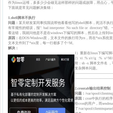
作为linux运维，多多少少会碰见这样那样的问题或故障，用点心
下面就是常见问题解决集锦：
1.
shell
脚本不执行
问题：
某天研发某同事找我说帮他看看他写的shell脚本，死活不
有常规性的错误，报“: bad interpreter: No such file or directory”错。
看这错，我就问他是不是在
windows
下编写的脚本，然后在上传到
li
原因：
在DOS/
Windows
里，文本文件的换行符为rn，而在*nix系统里则
文本文件到了*nix里，每一行都多了个^M。
解决：
1）重新在linux下编写
2）vi :% s/r//g :% s/^
附：sh -x 脚本文件
复杂脚本问题。
——————————
——————————
2.
crontab
输出结果控制
问题：
/var/spool/cl
原因：
cron中执行的
给cron的用户，而send
了/var/spool/clie