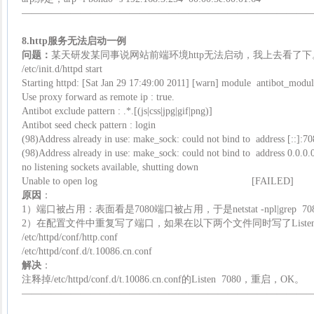
—————————————————————————————
8.http服务无法启动一例
问题：
某天研发某同事说网站前端环境http无法启动，我上去看了
/etc/init.d/httpd start
Starting httpd: [Sat Jan 29 17:49:00 2011] [warn] module antibot_module
Use proxy forward as remote ip : true.
Antibot exclude pattern : .*.[(js|css|jpg|gif|png)]
Antibot seed check pattern : login
(98)Address already in use: make_sock: could not bind to address [::]:7
(98)Address already in use: make_sock: could not bind to address 0.0.0.
no listening sockets available, shutting down
Unable to open log [FAILED]
原因
：
1）端口被占用：表面看是7080端口被占用，于是netstat -npl|grep
2）在配置文件中重复写了端口，如果在以下两个文件同时写了Listen 
/etc/httpd/conf/http.conf
/etc/httpd/conf.d/t.10086.cn.conf
解决
：
注释掉/etc/httpd/conf.d/t.10086.cn.conf的Listen 7080，重启，OK。
—————————————————————————————