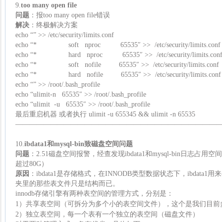
9.
too many open file
问题
：报too many open file错误
解决
：终极解决方案
echo “” >> /etc/
security
/limits.conf
echo “* soft nproc 65535″ >> /etc/security/limits.conf
echo “* hard nproc 65535″ >> /etc/security/limits.con
echo “* soft nofile 65535″ >> /etc/security/limits.conf
echo “* hard nofile 65535″ >> /etc/security/limits.conf
echo “” >> /root/.bash_profile
echo “
ulimit
-n 65535″ >> /root/.bash_profile
echo “ulimit -u 65535″ >> /root/.bash_profile
最后重启机器 或者执行 ulimit -u 655345 && ulimit -n 65535
—————————————————————————————
10.
ibdata1和mysql-bin致磁盘空间问题
问题
：2.51磁盘空间报警，经查发现ibdata1和mysql-bin日志占用空间太多
超过80G）
原因
：ibdata1是存储格式，在INNODB类型数据状态下，ibdat
夹里的那些表文件只是结构而已。
innodb存储引擎有两种表空间的管理方式，分别是：
1）共享表空间（可拆分为多个小的表空间文件），这个是我们目前
2）独立表空间，每一个表有一个独立的表空间（磁盘文件）