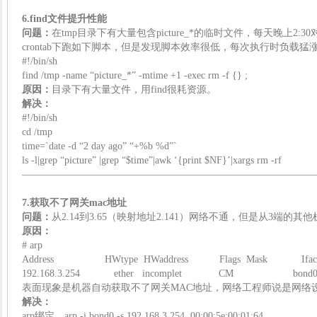
6.find文件提升性能
问题：
在tmp目录下有大量包含picture_*的临时文件，每天晚上2
crontab下跑如下脚本，但是发现脚本效率很低，每次执行时负载
#!/bin/sh
find /tmp -name “picture_*” -mtime +1 -exec rm -f {} ;
原因：
目录下有大量文件，用find很耗资源。
解决：
#!/bin/sh
cd /tmp
time=`date -d “2 day ago” “+%b %d”`
ls -l|grep “picture” |grep “$time”|awk ‘{print $NF}’|xargs rm -rf
—————————————————————————————
7.获取不了网关mac地址
问题：
从2.14到3.65（映射地址2.141）网络不通，但是从3端的其他
原因：
# arp
Address HWtype HWaddress Flags Mask Ifac
192.168.3.254 ether incomplet CM bond
表面现象是机器自动获取不了网关MAC地址，网络工程师说是网络
解决：
arp绑定，arp -i bond0 -s 192.168.3.254 00:00:5e:00:01:64