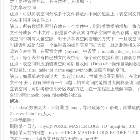
对于两种管理方式，各有优劣，具体如下：
①共享表空间：
优点：可以将表空间分成多个文件存放到不同的磁盘上（表空间文
布在不同步的文件上）。
缺点：所有数据和索引存放在一个文件中，则随着数据的增加，将
文件分成多 个小文件，但是多个表及索引在表空间中混合存储，这
表空间中将有大量空隙。对于共享表空间管理的方式下，一旦表空间
时建索引或是创建一个临时表的操作表空间扩大后，就是删除相关
②独立表空间：在配置文件（my.cnf）中设置： innodb_file_per_tabl
特点：每个表都有自已独立的表空间；每个表的数据和索引都会存
优点：表空间对应的磁盘空间可以被收回（Drop table操作自动
可以通过:alter table tbl_name engine=innodb;回缩不用的空间。
缺点：如果单表增加过大，如超过100G，性能也会受到影响。在
文件分 开，但有同样有一个问题，如果访问的范围过大同样会访问
立表空间，可以考虑使用分区表的方法，在一定程度上缓解问题。 
合理调整innodb_open_files参数的设置。
解决:
1）ibdata1数据太大：只能通过dump，导出建库的sql语句，再重建
2）mysql-bin Log太大：
①手动删除：
删除某个日志：mysql>PURGE MASTER LOGS TO ‘mysql-bin.010′;
删除某天前的日志：mysql>PURGE MASTER LOGS BEFORE ’2010-12-2
②在/etc/my.cnf里设置只保存N天的bin-log日志