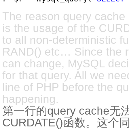
The reason query cache do
is the usage of the CURD
to all non-deterministic 
RAND() etc… Since the ret
can change, MySQL decid
for that query. All we nee
line of PHP before the qu
happening.
第一行的query cach
CURDATE()函数。