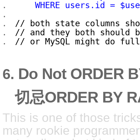
WHERE users.id = $use
// both state columns sho
// and they both should b
// or MySQL might do full
Do Not ORDER B
6.
切忌ORDER BY RA
This is one of those trick
many rookie programmers 