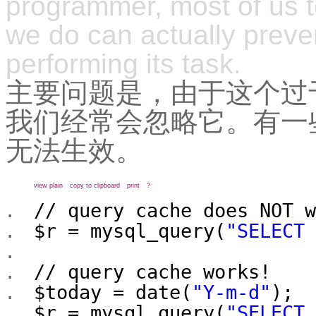
programmer, most of us t
we do can actually preve
performing its task.
主要问题是，由于这个过
我们经常会忽略它。有一些操
无法生效。
view plain
copy to clipboard
print
?
// query cache does NOT w
$r
= mysql_query(
"SELECT 
// query cache works!
$today
=
date
(
"Y-m-d"
);
$r
= mysql_query(
"SELECT 