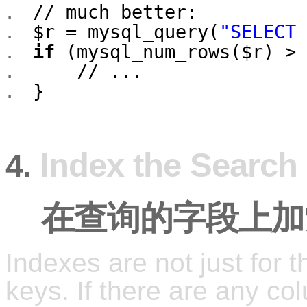
// much better:
$r
= mysql_query(
"SELECT 
if
(mysql_num_rows(
$r
) >
// ...
}
Index the Search 
4.
在查询的字段上加
Indexes are not just for 
keys. If there are any co