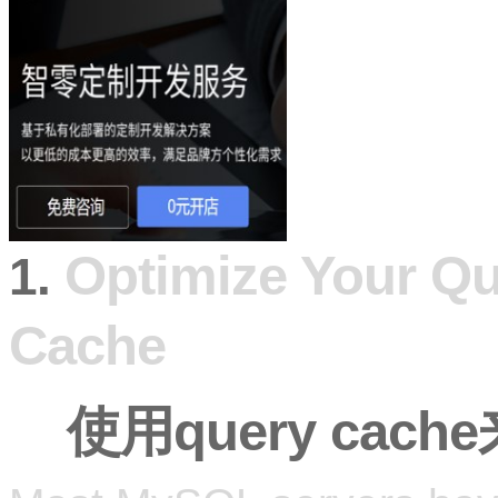
Optimize Your Qu
1.
Cache
使用query cac