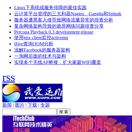
Linux下系统或服务排障的最佳实践
云计算平台管理的三大利器Nagios、Ganglia和Splunk
服务器遭黑客入侵导致网络流量异常的排查分析
复杂网络架构导致的诡异网络问题排查分享
Percona Playback 0.3 development release
使用jmx client监控activemq
Hive查询OOM分析
浅解Facebook的服务器架构
一淘网后面的技术与架构
实现多个无线AP桥接，扩大家庭WIFI覆盖
rss
新闻
|
图片
|
下载
|
专题