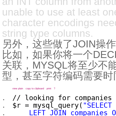
an INT column from anoth
unable to use at least on
character encodings need
string type columns.
另外，这些做了JOIN操
比如，如果你将一个DECI
关联，MYSQL将至少不能
型，甚至字符编码需要时
view plain
copy to clipboard
print
?
// looking for companies 
$r
= mysql_query(
"SELECT 
LEFT JOIN companies ON 