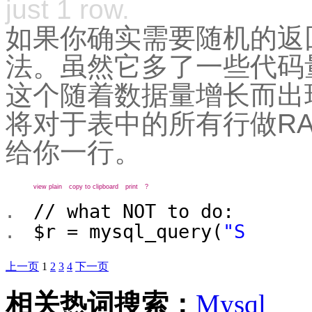
just 1 row.
如果你确实需要随机的返
法。虽然它多了一些代码
这个随着数据量增长而出
将对于表中的所有行做RA
给你一行。
view plain
copy to clipboard
print
?
// what NOT to do:
$r
= mysql_query(
"S
上一页
1
2
3
4
下一页
相关热词搜索：
Mysql