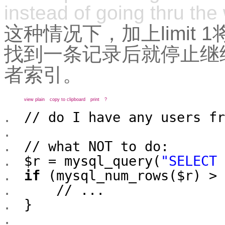
instead of going thru the
这种情况下，加上limit
找到一条记录后就停止继
者索引。
view plain
copy to clipboard
print
?
// do I have any users fr
// what NOT to do:
$r
= mysql_query(
"SELECT 
if
(mysql_num_rows(
$r
) >
// ...
}