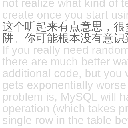
not realize what kind of t
create once you start usi
这个听起来有点意思，很
阱。你可能根本没有意识
If you really need random
there are much better way
additional code, but you w
gets exponentially worse
problem is, MySQL will 
operation (which takes p
single row in the table be