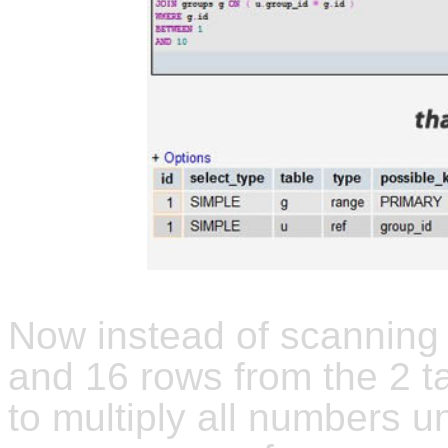
Now instead of scanning 7
and 16 rows from the 2 ta
to multiply all numbers 