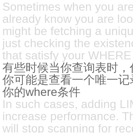
Sometimes when you are 
already know you are look
might be fetching a uniqu
just checking the existe
that satisfy your WHERE
有些时候当你查询表时，
你可能是查看一个唯一记
你的where条件
In such cases, adding LI
increase performance. T
will stop scanning for reco