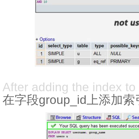
After adding the index to 
在字段group_id上添加