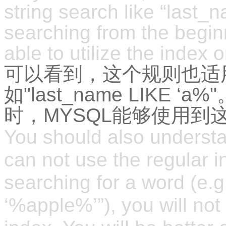
string search like “last
searching from the begin
able to utilize the index 
可以看到，这个规则也适用于pa
如"last_name LIKE 
时，MYSQL能够使用到
You should also underst
can not use the regular 
searching for a word (e
‘%apple%’”), you will not