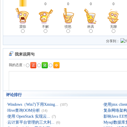
0
0
0
0
震惊
不解
愤怒
杯具
无聊
分享到：
评论排行
·
Windows（Win7)下用Xming...
·
使用jmx clien
(107)
·
Hive查询OOM分析
·
复杂网络架构导
(14)
·
使用 OpenStack 实现云...
·
影响Java 
(7)
·
云计算平台管理的三大利...
·
Mysql数据
(6)