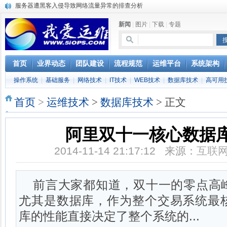
复杂网络架构导致的诡异网络问题排查分享
Percona Playback 0.3 development release
新闻
|
图片
|
下载
|
专题
使用jmx client监控activemq
Hive查询OOM分析
浅解Facebook的服务器架构
一淘网后面的技术与架构
首页
业界动态
团队建设
流程规范
运维平台
系统架构
实现多个无线AP桥接，扩大家庭WIFI覆盖
操作系统
|
基础服务
|
网络技术
|
IT技术
|
WEB技术
|
数据库技术
|
高可用
Linux下系统或服务排障的最佳实践
云计算平台管理的三大利器Nagios、Ganglia和Splunk
首页
>
运维技术
>
数据库技术
> 正文
服务器遭黑客入侵导致网络流量异常的排查分析
阿里双十一核心数据
2014-11-14 21:17:12 来源：
互联
前言大家都知道，双十一的零点高
尤其是数据库，作为整个交易系统最
库的性能直接决定了整个系统的...