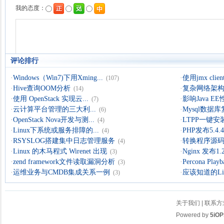
评论排行
·
Windows（Win7)下用Xming...
·
使用jmx clien
(107)
·
Hive查询OOM分析
·
复杂网络架构导
(14)
·
使用 OpenStack 实现云...
·
影响Java 
(7)
·
云计算平台管理的三大利...
·
Mysql数据
(6)
·
OpenStack Nova开发与测...
·
LTPP一键安装
(4)
·
Linux下系统或服务排障的...
·
PHP发布5.4.4 
(4)
·
RSYSLOG搭建集中日志管理服务
·
转换程序源码的
(4)
·
Linux 的木马程式 Wirenet 出现
·
Nginx 发布1.
(3)
·
zend framework文件读取漏洞分析
·
Percona Playb
(3)
·
运维业务与CMDB集成关系一例
·
应该知道的Li
(3)
关于我们
|
联系方
Powered by
5iOP