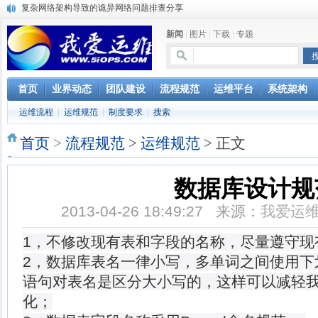
复杂网络架构导致的诡异网络问题排查分享
Percona Playback 0.3 development release
新闻
|
图片
|
下载
|
专题
使用jmx client监控activemq
Hive查询OOM分析
浅解Facebook的服务器架构
一淘网后面的技术与架构
首页
业界动态
团队建设
流程规范
运维平台
系统架构
实现多个无线AP桥接，扩大家庭WIFI覆盖
运维流程
|
运维规范
|
制度要求
|
搜索
Linux下系统或服务排障的最佳实践
云计算平台管理的三大利器Nagios、Ganglia和Splunk
首页
>
流程规范
>
运维规范
> 正文
服务器遭黑客入侵导致网络流量异常的排查分析
数据库设计规
2013-04-26 18:49:27 来源：
我爱运
1，不修改现有表和字段的名称，尽量遵守
2，数据库表名一律小写，多单词之间使用下划
语句对表名是区分大小写的，这样可以减轻我
化；