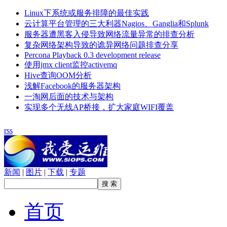
Linux下系统或服务排障的最佳实践
云计算平台管理的三大利器Nagios、Ganglia和Splunk
服务器遭黑客入侵导致网络流量异常的排查分析
复杂网络架构导致的诡异网络问题排查分享
Percona Playback 0.3 development release
使用jmx client监控activemq
Hive查询OOM分析
浅解Facebook的服务器架构
一淘网后面的技术与架构
实现多个无线AP桥接，扩大家庭WIFI覆盖
rss
新闻
|
图片
|
下载
|
专题
首页