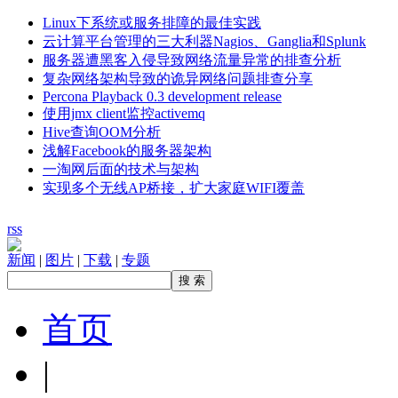
Linux下系统或服务排障的最佳实践
云计算平台管理的三大利器Nagios、Ganglia和Splunk
服务器遭黑客入侵导致网络流量异常的排查分析
复杂网络架构导致的诡异网络问题排查分享
Percona Playback 0.3 development release
使用jmx client监控activemq
Hive查询OOM分析
浅解Facebook的服务器架构
一淘网后面的技术与架构
实现多个无线AP桥接，扩大家庭WIFI覆盖
rss
新闻
|
图片
|
下载
|
专题
首页
|