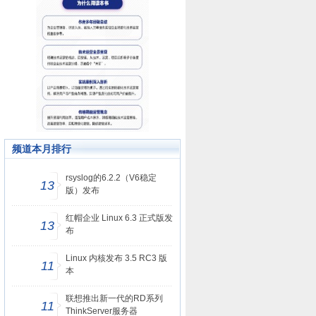
频道本月排行
rsyslog的6.2.2（V6稳定
13
版）发布
红帽企业 Linux 6.3 正式版发
13
布
Linux 内核发布 3.5 RC3 版
11
本
联想推出新一代的RD系列
11
ThinkServer服务器