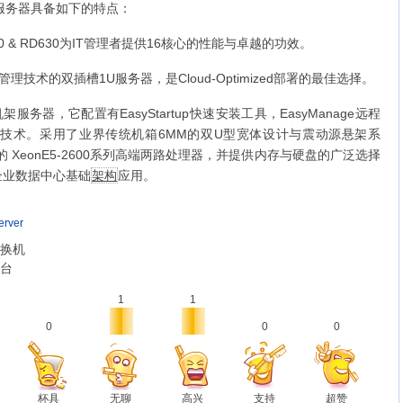
系列服务器具备如下的特点：
RD530 & RD630为IT管理者提供16核心的性能与卓越的功效。
源管理技术的双插槽1U服务器，是Cloud-Optimized部署的最佳选择。
器，它配置有EasyStartup快速安装工具，EasyManage远程
电源管理技术。采用了业界传统机箱6MM的双U型宽体设计与震动源悬架系
平台的 XeonE5-2600系列高端两路处理器，并提供内存与硬盘的广泛选择
企业数据中心基础
架构
应用。
erver
交换机
舞台
1
1
0
0
0
杯具
无聊
高兴
支持
超赞