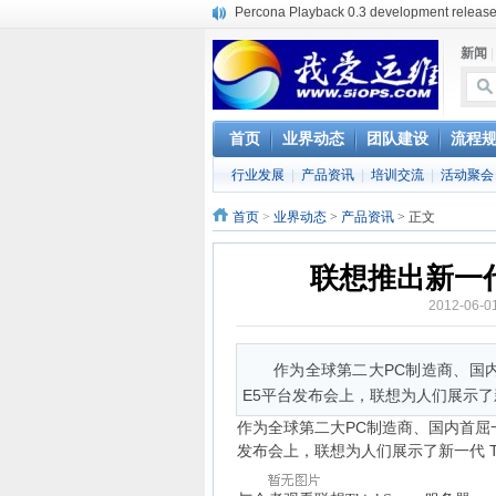
Percona Playback 0.3 development releas
使用jmx client监控activemq
新闻
Hive查询OOM分析
浅解Facebook的服务器架构
一淘网后面的技术与架构
实现多个无线AP桥接，扩大家庭WIFI覆盖
首页
业界动态
团队建设
流程
Linux下系统或服务排障的最佳实践
行业发展
|
产品资讯
|
培训交流
|
活动聚会
云计算平台管理的三大利器Nagios、Ganglia和
服务器遭黑客入侵导致网络流量异常的排查
首页
>
业界动态
>
产品资讯
> 正文
复杂网络架构导致的诡异网络问题排查分享
联想推出新一代的
2012-06-
作为全球第二大PC制造商、国内
E5平台发布会上，联想为人们展示了新一
作为全球第二大PC制造商、国内首屈一
发布会上，联想为人们展示了新一代 Thn