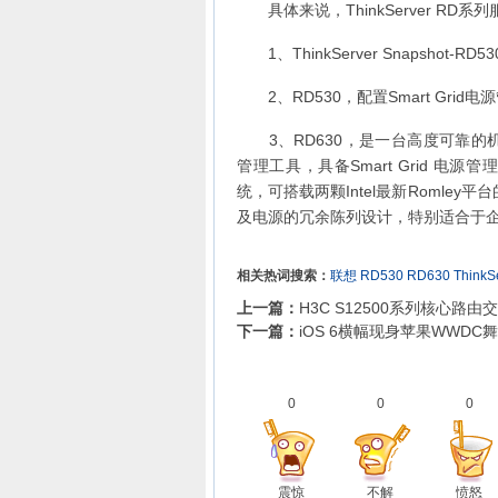
具体来说，ThinkServer RD
1、ThinkServer Snapshot-
2、RD530，配置Smart Grid电
3、RD630，是一台高度可靠的机架服务
管理工具，具备Smart Grid 
统，可搭载两颗Intel最新Romley
及电源的冗余陈列设计，特别适合于
相关热词搜索：
联想
RD530
RD630
ThinkS
上一篇：
H3C S12500系列核心路由
下一篇：
iOS 6横幅现身苹果WWDC
0
0
0
震惊
不解
愤怒