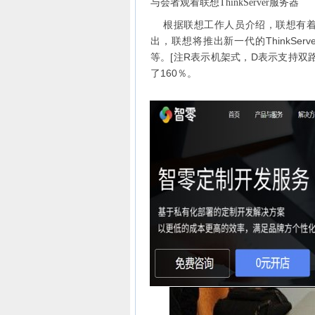
与会者观看联想ThinkServer服务器
根据联想工作人员介绍，联想有着自
出，联想将推出新一代的ThinkServer 
等。[注R表示机架式，D表示支持双路
了160％。