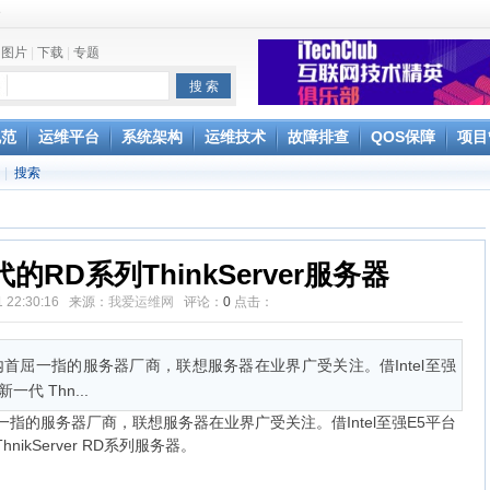
e
|
图片
|
下载
|
专题
规范
运维平台
系统架构
运维技术
故障排查
QOS保障
项目
|
搜索
Splunk
分析
RD系列ThinkServer服务器
01 22:30:16 来源：
我爱运维网
评论：
0
点击：
首屈一指的服务器厂商，联想服务器在业界广受关注。借Intel至强
代 Thn...
指的服务器厂商，联想服务器在业界广受关注。借Intel至强E5平台
ikServer RD系列服务器。