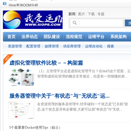
Hive查询OOM分析
浅解Facebook的服务器架构
新闻
|
图片
|
下载
|
专题
一淘网后面的技术与架构
实现多个无线AP桥接，扩大家庭WIFI覆盖
Linux下系统或服务排障的最佳实践
云计算平台管理的三大利器Nagios、Ganglia和Splunk
首页
业界动态
团队建设
流程规范
运维平台
系统架构
服务器遭黑客入侵导致网络流量异常的排查分析
资源管理
|
配置管理
|
故障管理
|
供应商管理
|
运维自动化
|
搜索
复杂网络架构导致的诡异网络问题排查分享
Percona Playback 0.3 development release
使用jmx client监控activemq
虚拟化管理软件比较－－构架篇
（1）云管理平台还是虚拟化管理平台？在IaaS这个层面，云
管理和虚拟化管理的概念非常接近，但是有一些细微的差...
服务器管理中关于"有状态"与"无状态"运...
在资源管理的服务器管理中,经常碰到一个状态是"已关机"状
态,这个状态是否有必要呢,大家可以就"有状态"与"无状...
·
5个最重要Docker使用Tips（贴士）