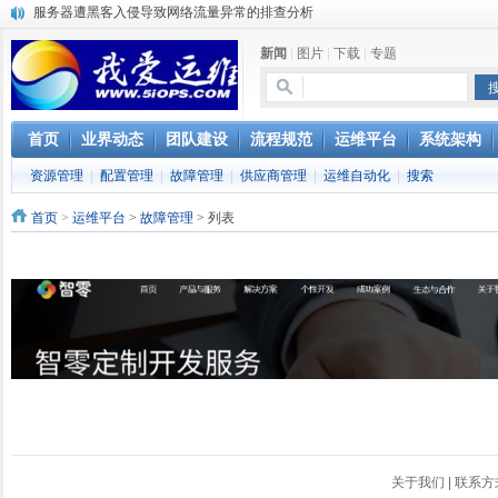
服务器遭黑客入侵导致网络流量异常的排查分析
复杂网络架构导致的诡异网络问题排查分享
新闻
|
图片
|
下载
|
专题
Percona Playback 0.3 development release
使用jmx client监控activemq
Hive查询OOM分析
浅解Facebook的服务器架构
首页
业界动态
团队建设
流程规范
运维平台
系统架构
一淘网后面的技术与架构
资源管理
|
配置管理
|
故障管理
|
供应商管理
|
运维自动化
|
搜索
实现多个无线AP桥接，扩大家庭WIFI覆盖
Linux下系统或服务排障的最佳实践
首页
>
运维平台
>
故障管理
> 列表
云计算平台管理的三大利器Nagios、Ganglia和Splunk
关于我们
|
联系方