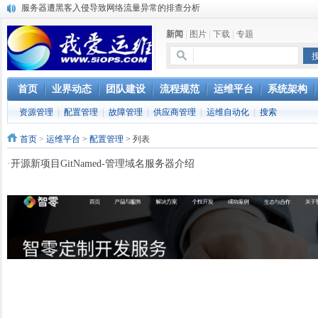
服务器遭黑客入侵导致网络流量异常的排查分析
复杂网络架构导致的诡异网络问题排查分享
新闻
|
图片
|
下载
|
专题
Percona Playback 0.3 development release
使用jmx client监控activemq
Hive查询OOM分析
浅解Facebook的服务器架构
首页
业界动态
团队建设
流程规范
运维平台
系统架构
一淘网后面的技术与架构
资源管理
|
配置管理
|
故障管理
|
供应商管理
|
运维自动化
|
搜索
实现多个无线AP桥接，扩大家庭WIFI覆盖
Linux下系统或服务排障的最佳实践
首页
>
运维平台
>
配置管理
> 列表
云计算平台管理的三大利器Nagios、Ganglia和Splunk
·
开源新项目GitNamed-管理域名服务器介绍