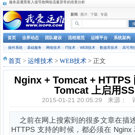
复杂网络架构导致的诡异网络问题排查分享
Percona Playback 0.3 development release
新闻
|
图片
|
下载
|
专题
使用jmx client监控activemq
Hive查询OOM分析
浅解Facebook的服务器架构
一淘网后面的技术与架构
首页
业界动态
团队建设
流程规范
运维平台
系统架构
实现多个无线AP桥接，扩大家庭WIFI覆盖
操作系统
|
基础服务
|
网络技术
|
IT技术
|
WEB技术
|
数据库技术
|
高可用
Linux下系统或服务排障的最佳实践
云计算平台管理的三大利器Nagios、Ganglia和Splunk
首页
>
运维技术
>
WEB技术
> 正文
服务器遭黑客入侵导致网络流量异常的排查分析
Nginx + Tomcat + HT
Tomcat 上启用S
2015-01-21 20:05:29 来源：
之前在网上搜索到的很多文章在描述 Ngin
HTTPS 支持的时候，都必须在 Nginx 