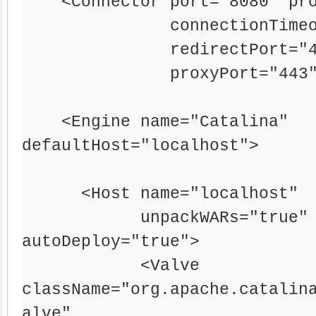
    <Connector port="8080" protocol="HTTP/1.1"

               connectionTimeout="20000"

               redirectPort="443"

               proxyPort="443"/>

    <Engine name="Catalina" 
defaultHost="localhost">

      <Host name="localhost"  appBase="webapps"

            unpackWARs="true" 
autoDeploy="true">

            <Valve 
className="org.apache.catalin
alve"
