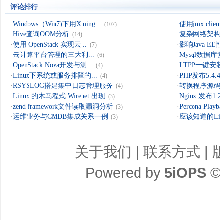
评论排行
·
Windows（Win7)下用Xming...
·
使用jmx clien
(107)
·
Hive查询OOM分析
·
复杂网络架构导
(14)
·
使用 OpenStack 实现云...
·
影响Java 
(7)
·
云计算平台管理的三大利...
·
Mysql数据
(6)
·
OpenStack Nova开发与测...
·
LTPP一键安装
(4)
·
Linux下系统或服务排障的...
·
PHP发布5.4.4 
(4)
·
RSYSLOG搭建集中日志管理服务
·
转换程序源码的
(4)
·
Linux 的木马程式 Wirenet 出现
·
Nginx 发布1.
(3)
·
zend framework文件读取漏洞分析
·
Percona Playb
(3)
·
运维业务与CMDB集成关系一例
·
应该知道的Li
(3)
关于我们
|
联系方式
|
Powered by
5iOPS
©