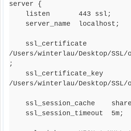
server {

    listen       443 ssl;

    server_name  localhost;

    ssl_certificate      
/Users/winterlau/Desktop/SSL/
;

    ssl_certificate_key  
/Users/winterlau/Desktop/SSL/o
    ssl_session_cache    shared:SSL:1m;

    ssl_session_timeout  5m;
