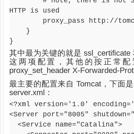
        # note, there is not SSL here! plain 
HTTP is used

        proxy_pass http://tomcat;

    }

}
其中最为关键的就是 ssl_certificate 和 s
这两项配置，其他的按正常配
proxy_set_header X-Forwarded-Pro
最主要的配置来自 Tomcat，下
server.xml：
<?xml version='1.0' encoding='
<Server port="8005" shutdown="
  <Service name="Catalina">
