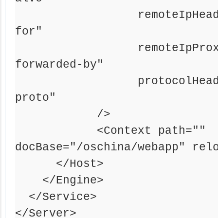
                  remoteIpHea
for"

                  remoteIpPro
forwarded-by"

                  protocolHea
proto"

            />

            <Context path="" 
docBase="/oschina/webapp" relo
      </Host>

    </Engine>

  </Service>

</Server>