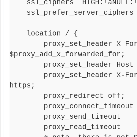
    ssl_ciphers  HIGH:!aNULL:!MD5;

    ssl_prefer_server_ciphers  on;

    location / {

        proxy_set_header X-Forwarded-For 
$proxy_add_x_forwarded_for;

        proxy_set_header Host $http_host;

        proxy_set_header X-Forwarded-Proto 
https;

        proxy_redirect off;

        proxy_connect_timeout      240;

        proxy_send_timeout         240;

        proxy_read_timeout         240;
