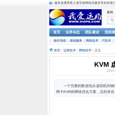
服务器遭黑客入侵导致网络流量异常的排查
复杂网络架构导致的诡异网络问题排查分享
新闻
Percona Playback 0.3 development releas
使用jmx client监控activemq
Hive查询OOM分析
浅解Facebook的服务器架构
首页
业界动态
团队建设
流程
一淘网后面的技术与架构
操作系统
|
基础服务
|
网络技术
|
IT技术
|
实现多个无线AP桥接，扩大家庭WIFI覆盖
Linux下系统或服务排障的最佳实践
首页
>
运维技术
>
网络技术
> 正文
云计算平台管理的三大利器Nagios、Ganglia和
KVM
2015
一个完整的数据包从虚拟机到物理机
网卡KVM的网络优化方案，总的来说，