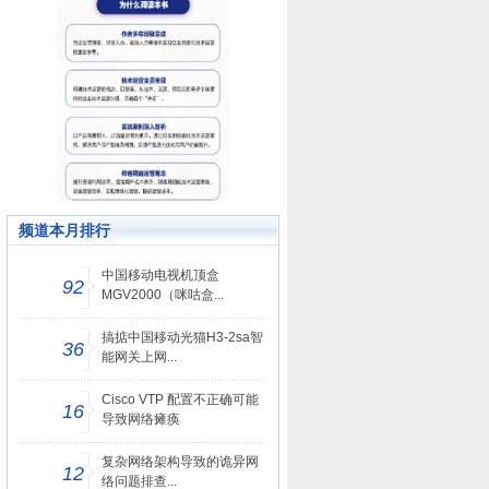
频道本月排行
中国移动电视机顶盒
92
MGV2000（咪咕盒...
搞掂中国移动光猫H3-2sa智
36
能网关上网...
Cisco VTP 配置不正确可能
16
导致网络瘫痪
复杂网络架构导致的诡异网
12
络问题排查...