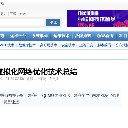
分析
|
图片
|
下载
|
专题
e
规范
运维平台
系统架构
运维技术
故障排查
QOS保障
项目
WEB技术
|
数据库技术
|
高可用技术
|
安全技术
|
运维工具
|
脚本编写
|
分布式
Splunk
 虚拟化网络优化技术总结
-01-21 20:02:58 来源： 评论：
0
点击：
的路径是：虚拟机--QEMU虚拟网卡--虚拟化层--内核网桥--物理
就是让虚...