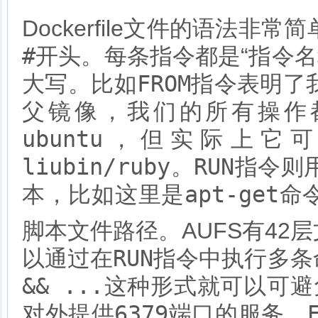
Dockerfile文件的语法
#
开头。每条指令都是“指令名
FROM
大写。比如
指令表明了
父镜像，我们的所有操作
ubuntu
，但实际上它可
liubin/ruby
RUN
。
指令则
apt-get
本，比如这里是
命
脚本文件路径。AUFS有42
RUN
以通过在
指令中执行多条
&& ...
这种形式就可以可避
6379
对外提供
端口的服务。