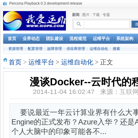
Percona Playback 0.3 development release
使用jmx client监控activemq
新闻
|
图片
|
下载
|
专题
Hive查询OOM分析
浅解Facebook的服务器架构
一淘网后面的技术与架构
实现多个无线AP桥接，扩大家庭WIFI覆盖
首页
业界动态
团队建设
流程规范
运维平台
系统架构
Linux下系统或服务排障的最佳实践
资源管理
|
配置管理
|
故障管理
|
供应商管理
|
运维自动化
|
搜索
云计算平台管理的三大利器Nagios、Ganglia和Splunk
服务器遭黑客入侵导致网络流量异常的排查分析
首页
>
运维平台
>
运维自动化
> 正文
复杂网络架构导致的诡异网络问题排查分享
漫谈Docker--云时代
2014-11-04 16:02:47 来源：
互联
要说最近一年云计算业界有什么大事件？G
Engine的正式发布？Azure入华？
个人大脑中的印象可能各不...