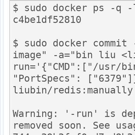
$ sudo docker ps -q -l
c4be1df52810

$ sudo docker commit 
image" -a="bin liu <l
run='{"CMD":["/usr/bi
"PortSpecs": ["6379"]
liubin/redis:manually

Warning: '-run' is de
removed soon. See usag