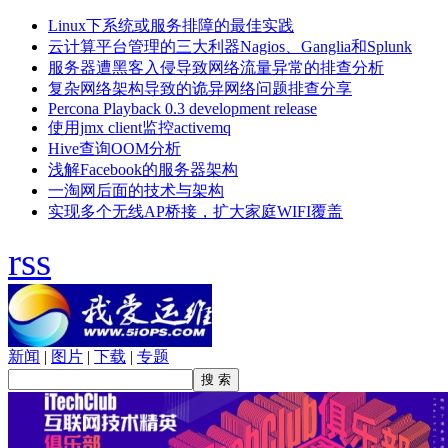
Linux下系统或服务排障的最佳实践
云计算平台管理的三大利器Nagios、Ganglia和Splunk
服务器遭黑客入侵导致网络流量异常的排查分析
复杂网络架构导致的诡异网络问题排查分享
Percona Playback 0.3 development release
使用jmx client监控activemq
Hive查询OOM分析
浅解Facebook的服务器架构
一淘网后面的技术与架构
实现多个无线AP桥接，扩大家庭WIFI覆盖
rss
新闻
|
图片
|
下载
|
专题