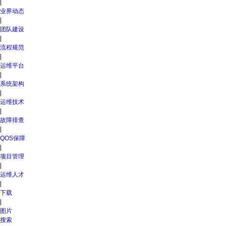
首页
|
业界动态
|
团队建设
|
流程规范
|
运维平台
|
系统架构
|
运维技术
|
故障排查
|
QOS保障
|
项目管理
|
运维人才
|
下载
|
图片