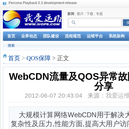
使用jmx client监控activemq
Hive查询OOM分析
新闻
|
图片
|
下载
|
专题
浅解Facebook的服务器架构
一淘网后面的技术与架构
实现多个无线AP桥接，扩大家庭WIFI覆盖
Linux下系统或服务排障的最佳实践
首页
业界动态
团队建设
流程规范
运维平台
系统架构
云计算平台管理的三大利器Nagios、Ganglia和Splunk
搜索
服务器遭黑客入侵导致网络流量异常的排查分析
复杂网络架构导致的诡异网络问题排查分享
首页
>
QOS保障
> 正文
Percona Playback 0.3 development release
WebCDN流量及QOS异常
分享
2012-06-07 20:43:04 来源：
我爱运
大规模计算网络WebCDN用于解决
复杂性及压力,性能方面,提高大用户