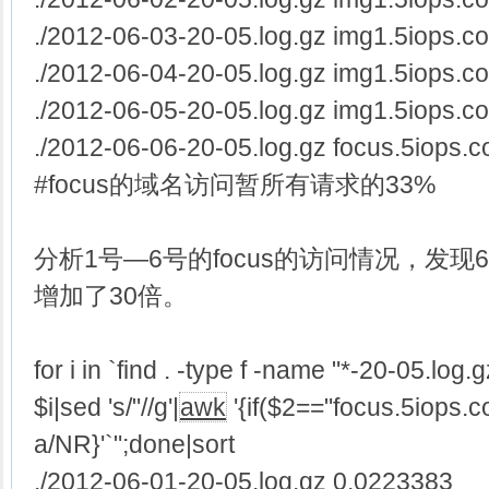
./2012-06-03-20-05.log.gz img1.5iops.
./2012-06-04-20-05.log.gz img1.5iops.
./2012-06-05-20-05.log.gz img1.5iops.
./2012-06-06-20-05.log.gz focus.5iops
#focus的域名访问暂所有请求的33%
分析1号—6号的focus的访问情况，发现
增加了30倍。
for i in `find . -type f -name "*-20-05.log.
$i|sed 's/"//g'|
awk
'{if($2=="focus.5iops.
a/NR}'`";done|sort
./2012-06-01-20-05.log.gz 0.0223383