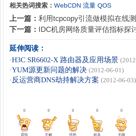
相关热词搜索：
WebCDN
流量
QOS
上一篇：
利用tcpcopy引流做模拟在线
下一篇：
IDC机房网络质量评估指标探
延伸阅读：
·
H3C SR6602-X 路由器及应用场景
(2012
·
YUM源更新问题的解决
(2012-06-01)
·
反运营商DNS劫持解决方案
(2012-06-03)
0
0
0
0
0
震惊
不解
愤怒
杯具
无聊