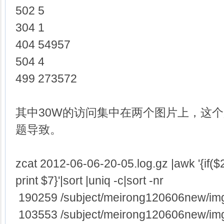
502 5
304 1
404 54957
504 4
499 273572
其中30W的访问集中在两个图片上，这
题导致。
zcat 2012-06-06-20-05.log.gz |awk '{if(
print $7}'|sort |uniq -c|sort -nr
190259 /subject/meirong120606new/im
103553 /subject/meirong120606new/im