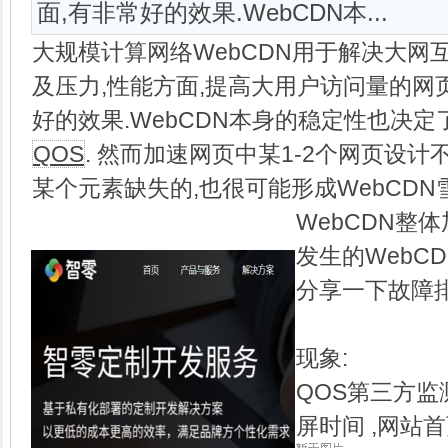
面,有非常好的效果.WebCDN本...
大规模计算网络WebCDN用于解决大网
及压力,性能方面,提高大用户访问量的网
好的效果.WebCDN本身的稳定性也决
QOS
. 然而加速网页中某1-2个网页设
某个元素缺失的,也很可能形成WebCDN
WebCDN整
发生的WebC
分享一下故障排
现象:
QOS第三方监
屏时间 ,网站