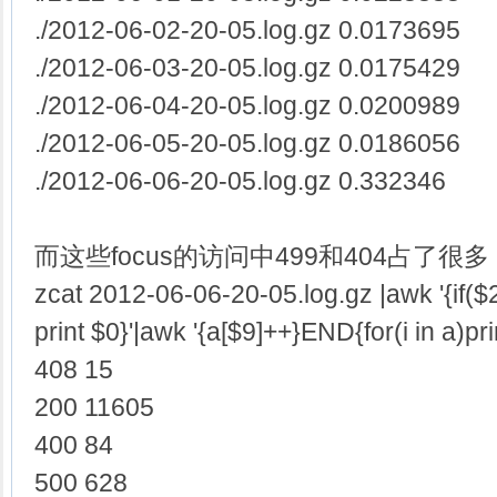
./2012-06-02-20-05.log.gz 0.0173695
./2012-06-03-20-05.log.gz 0.0175429
./2012-06-04-20-05.log.gz 0.0200989
./2012-06-05-20-05.log.gz 0.0186056
./2012-06-06-20-05.log.gz 0.332346
而这些focus的访问中499和404占了很多
zcat 2012-06-06-20-05.log.gz |awk '{if(
print $0}'|awk '{a[$9]++}END{for(i in a)print
408 15
200 11605
400 84
500 628