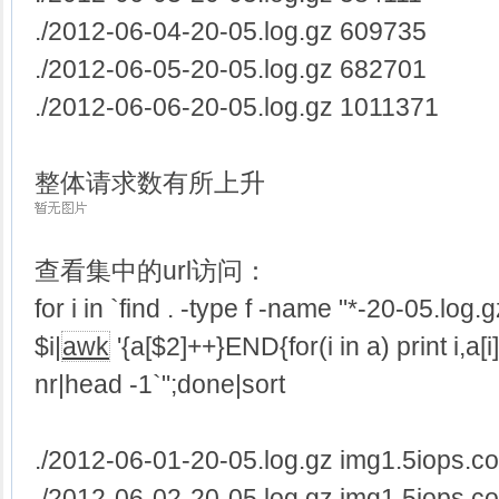
./2012-06-04-20-05.log.gz 609735
./2012-06-05-20-05.log.gz 682701
./2012-06-06-20-05.log.gz 1011371
整体请求数有所上升
查看集中的url访问：
for i in `find . -type f -name "*-20-05.log.
$i|
awk
'{a[$2]++}END{for(i in a) print i,a[i]
nr|head -1`";done|sort
./2012-06-01-20-05.log.gz img1.5iops.
./2012-06-02-20-05.log.gz img1.5iops.