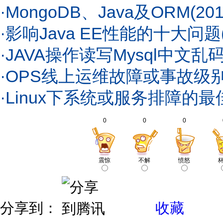
·
MongoDB、Java及ORM
(201
·
影响Java EE性能的十大问题
·
JAVA操作读写Mysql中文
·
OPS线上运维故障或事故级
·
Linux下系统或服务排障的最
0
0
0
震惊
不解
愤怒
分享到：
收藏