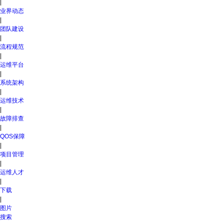
|
业界动态
|
团队建设
|
流程规范
|
运维平台
|
系统架构
|
运维技术
|
故障排查
|
QOS保障
|
项目管理
|
运维人才
|
下载
|
图片
搜索