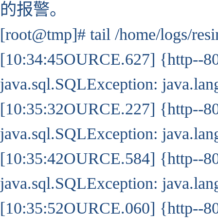
的报警。
[root@tmp]# tail /home/logs/resi
[10:34:45OURCE.627] {http--8
java.sql.SQLException: java.l
[10:35:32OURCE.227] {http--8
java.sql.SQLException: java.l
[10:35:42OURCE.584] {http--8
java.sql.SQLException: java.l
[10:35:52OURCE.060] {http--8