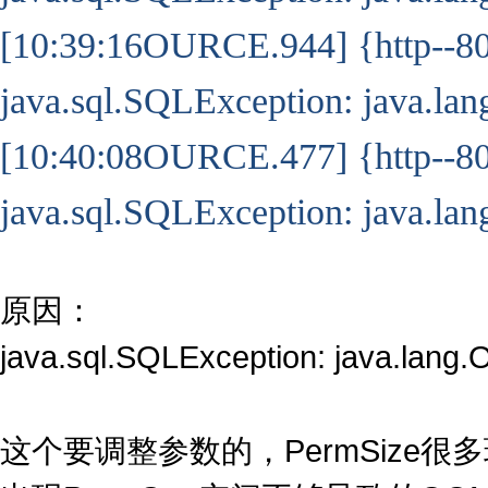
[10:39:16OURCE.944] {http--8
java.sql.SQLException: java.l
[10:40:08OURCE.477] {http--8
java.sql.SQLException: java.l
原因：
java.sql.SQLException: java.lan
这个要调整参数的，PermSize