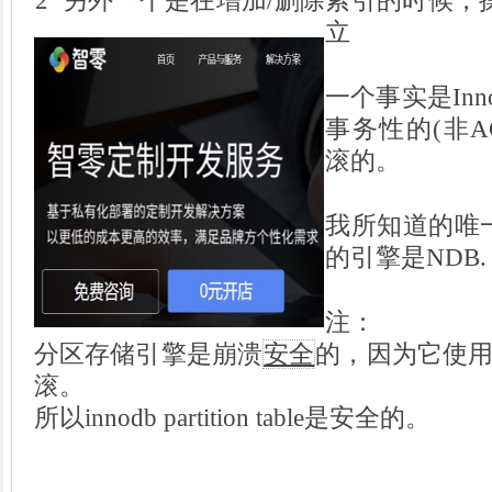
2 另外一个是在增加/删除索引的时候，操
立
一个事实是In
事务性的(非A
滚的。
我所知道的唯一的c
的引擎是NDB.
注：
分区存储引擎是崩溃
安全
的，因为它使用
滚。
所以innodb partition table是安全的。