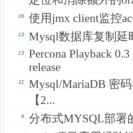
使用jmx client监控ac
16
Mysql数据库复制
13
Percona Playback 0.3
13
release
Mysql/MariaDB
11
【2...
分布式MYSQL部
9