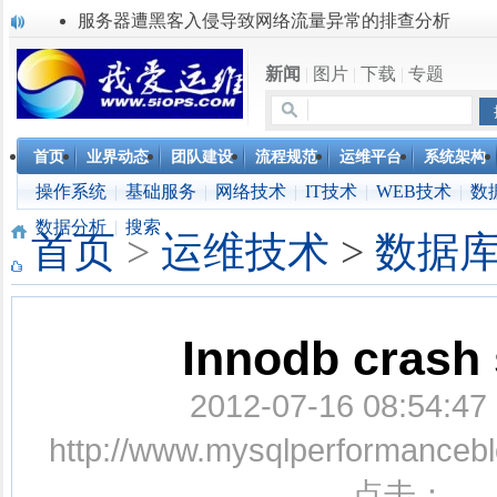
服务器遭黑客入侵导致网络流量异常的排查分析
复杂网络架构导致的诡异网络问题排查分享
Percona Playback 0.3 development release
新闻
|
图片
|
下载
|
专题
使用jmx client监控activemq
Hive查询OOM分析
浅解Facebook的服务器架构
首页
业界动态
团队建设
流程规范
运维平台
系统架构
一淘网后面的技术与架构
操作系统
实现多个无线AP桥接，扩大家庭WIFI覆盖
|
基础服务
|
网络技术
|
IT技术
|
WEB技术
|
数
Linux下系统或服务排障的最佳实践
数据分析
|
搜索
首页
>
运维技术
>
数据
云计算平台管理的三大利器Nagios、Ganglia和Splunk
Innodb crash 
2012-07-16 08:54
http://www.mysqlperformanc
点击：