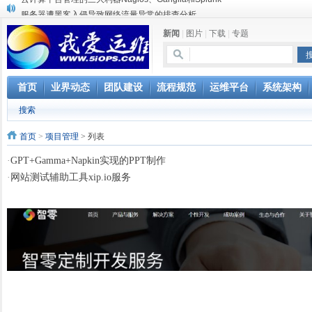
服务器遭黑客入侵导致网络流量异常的排查分析
复杂网络架构导致的诡异网络问题排查分享
新闻
|
图片
|
下载
|
专题
Percona Playback 0.3 development release
使用jmx client监控activemq
Hive查询OOM分析
浅解Facebook的服务器架构
首页
业界动态
团队建设
流程规范
运维平台
系统架构
一淘网后面的技术与架构
搜索
实现多个无线AP桥接，扩大家庭WIFI覆盖
Linux下系统或服务排障的最佳实践
首页
>
项目管理
> 列表
云计算平台管理的三大利器Nagios、Ganglia和Splunk
·
GPT+Gamma+Napkin实现的PPT制作
·
网站测试辅助工具xip.io服务