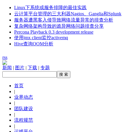
Linux下系统或服务排障的最佳实践
云计算平台管理的三大利器Nagios、Ganglia和Splunk
服务器遭黑客入侵导致网络流量异常的排查分析
复杂网络架构导致的诡异网络问题排查分享
Percona Playback 0.3 development release
使用jmx client监控activemq
Hive查询OOM分析
rss
新闻
|
图片
|
下载
|
专题
首页
|
业界动态
|
团队建设
|
流程规范
|
运维平台