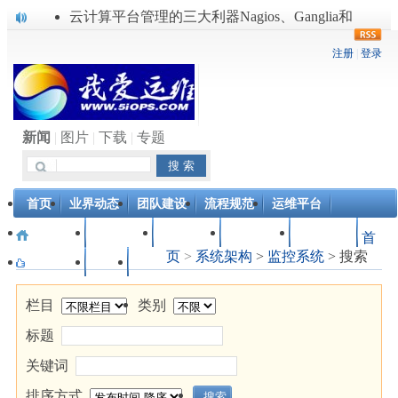
云计算平台管理的三大利器Nagios、Ganglia和
rss
Splunk
服务器遭黑客入侵导致网络流量异常的排查分析
复杂网络架构导致的诡异网络问题排查分享
Percona Playback 0.3 development release
使用jmx client监控activemq
Hive查询OOM分析
新闻
|
图片
|
下载
|
专题
浅解Facebook的服务器架构
一淘网后面的技术与架构
实现多个无线AP桥接，扩大家庭WIFI覆盖
首页
业界动态
团队建设
流程规范
运维平台
|
AI专栏
系统架构
运维技术
故障排查
QOS保障
项目管理
首
Linux下系统或服务排障的最佳实践
页
>
系统架构
>
监控系统
> 搜索
运维人才
下载
图片
栏目
类别
标题
关键词
排序方式